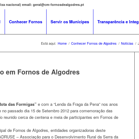
 fixa nacional) email: geral@cm-fornosdealgodres.pt
l
Conhecer Fornos
Servir os Munícipes
Transparência e Integ
Está aqui:
Home
/
Conhecer Fornos de Algodres
/
Notícias
/
io em Fornos de Algodres
ota das Formigas”
e com a “Lenda da Fraga da Pena” nos anos
tir-se no passado dia 15 de Setembro 2012 para comemoração das
o reunido cerca de centena e meia de participantes em Fornos de
ipal de Fornos de Algodres, entidades organizadoras deste
a ADRUSE – Associação para o Desenvolvimento Rural da Serra da