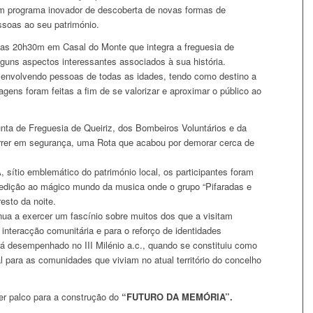
 um programa inovador de descoberta de novas formas de
ssoas ao seu património.
elas 20h30m em Casal do Monte que integra a freguesia de
lguns aspectos interessantes associados à sua história.
 envolvendo pessoas de todas as idades, tendo como destino a
gens foram feitas a fim de se valorizar e aproximar o público ao
unta de Freguesia de Queiriz, dos Bombeiros Voluntários e da
rer em segurança, uma Rota que acabou por demorar cerca de
tio emblemático do património local, os participantes foram
edição ao mágico mundo da musica onde o grupo “Pifaradas e
esto da noite.
ua a exercer um fascínio sobre muitos dos que a visitam
 interacção comunitária e para o reforço de identidades
rá desempenhado no III Milénio a.c., quando se constituiu como
l para as comunidades que viviam no atual território do concelho
er palco para a construção do
“FUTURO DA MEMÓRIA”.