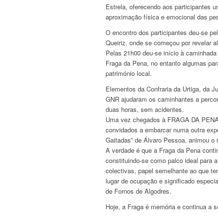
Estrela, oferecendo aos participantes
aproximação física e emocional das pe
O encontro dos participantes deu-se p
Queiriz, onde se começou por revelar a
Pelas 21h00 deu-se início à caminhada
Fraga da Pena, no entanto algumas para
património local.
Elementos da Confraria da Urtiga, da J
GNR ajudaram os caminhantes a percor
duas horas, sem acidentes.
Uma vez chegados à FRAGA DA PENA, sí
convidados a embarcar numa outra exp
Gaitadas” de Álvaro Pessoa, animou o r
A verdade é que a Fraga da Pena contin
constituindo-se como palco ideal para a
colectivas, papel semelhante ao que te
lugar de ocupação e significado especia
de Fornos de Algodres.
Hoje, a Fraga é memória e continua a s