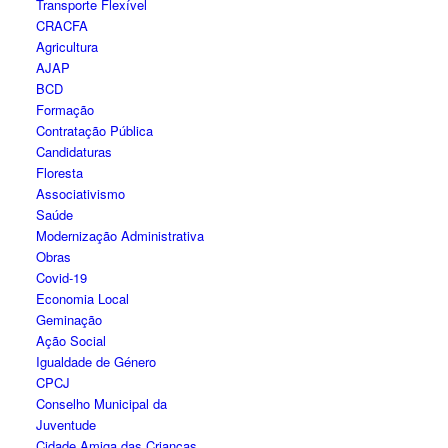
Transporte Flexível
CRACFA
Agricultura
AJAP
BCD
Formação
Contratação Pública
Candidaturas
Floresta
Associativismo
Saúde
Modernização Administrativa
Obras
Covid-19
Economia Local
Geminação
Ação Social
Igualdade de Género
CPCJ
Conselho Municipal da
Juventude
Cidade Amiga das Crianças