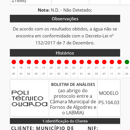
27888)
Nota:
N.D. - Não Detetado;
Observações
De acordo com os resultados obtidos, a água não se
encontra em conformidade com o Decreto-Lei nº
152/2017 de 7 de Dezembro.
Histórico
Histórico
18-
19-
19-
19-
19-
20-
20-
20-
20-
21-
21-
21-
21-
21-
22-
22-
09
01
03
05
07
01
03
05
07
01
03
05
07
11
01
03
BOLETIM
BOLETIM DE ANÁLISES
DE
(ao abrigo do
MODELO
protocolo entre a
ANÁLISES
Câmara Municipal de
PS.104.03
Fornos de Algodres e
o LABMIA)
1.
Identificação do Cliente
1.Identificação
CLIENTE:
MUNICÍPIO DE
NIF: