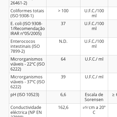
26461-2)
Coliformes totais
> 100
U.F.C./100
(ISO 9308-1)
ml
E. coli (ISO 9308-
37
U.F.C./100
1/Recomendação
ml
IRAR nº05/2005)
Enterococos
N.D.
U.F.C./100
intestinais (ISO
ml
7899-2)
Microrganismos
64
U.F.C./ ml
viáveis - 22ºC (ISO
6222)
Microrganismos
39
U.F.C./ ml
viáveis - 37ºC (ISO
6222)
pH (ISO 10523)
6,6
Escala de
Sorensen
Conductividade
162,6
cm a 20º
eléctrica (NP EN
C