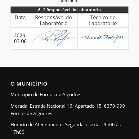
Dezembro.
6.
O Responsável do Laboratório
6.
Data
Responsável do
Técnico do
Laboratório
Laboratório
O
Responsável
2026-
do
03-06
Laboratório
O MUNICÍPIO
Município de Fornos de Algodres
Morada: Estrada Nacional 16, Apartado 15, 6370-999
Fornos de Algodres
Horário de Atendimento: Segunda a sexta - 9h00 às
17h00