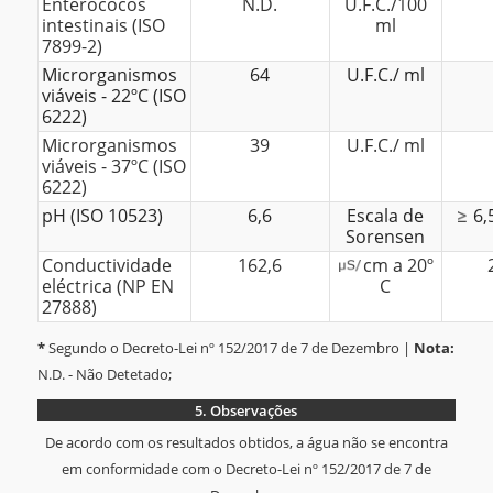
Enterococos
N.D.
U.F.C./100
intestinais (ISO
ml
7899-2)
Microrganismos
64
U.F.C./ ml
viáveis - 22ºC (ISO
6222)
Microrganismos
39
U.F.C./ ml
viáveis - 37ºC (ISO
6222)
pH (ISO 10523)
6,6
Escala de
6,
Sorensen
Conductividade
162,6
cm a 20º
eléctrica (NP EN
C
27888)
*
Segundo o Decreto-Lei nº 152/2017 de 7 de Dezembro |
Nota:
N.D. - Não Detetado;
5.
Observações
De acordo com os resultados obtidos, a água não se encontra
em conformidade com o Decreto-Lei nº 152/2017 de 7 de