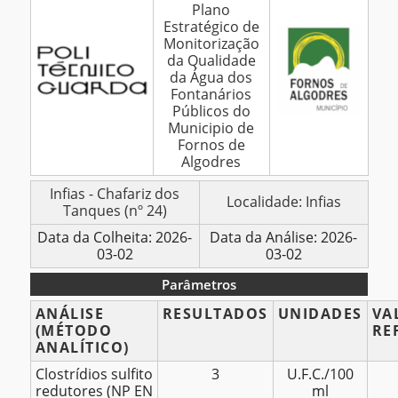
Plano
Análises
Estratégico de
–
Monitorização
Chafariz
da Qualidade
da Água dos
dos
Fontanários
Tanques
Públicos do
(24)
Municipio de
–
Fornos de
Algodres
Março
2026
BOLETIM
Infias - Chafariz dos
Localidade: Infias
Tanques (nº 24)
DE
ANÁLISES
Data da Colheita: 2026-
Data da Análise: 2026-
03-02
03-02
Parâmetros
Parâmetros
ANÁLISE
RESULTADOS
UNIDADES
VA
(MÉTODO
RE
ANALÍTICO)
Clostrídios sulfito
3
U.F.C./100
redutores (NP EN
ml