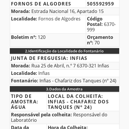
FORNOS DE ALGODRES
505592959
do
Morada:
Estrada Nacional 16, Apartado 15
Cliente
Localidade:
Fornos de Algodres
Código
Postal:
6370-
999
Boletim nº:
120
Orçamento
nº:
70
2.
Identificação da Localidade do Fontanário
2.Identificação
JUNTA DE FREGUESIA:
INFIAS
da
Morada:
Rua 25 de Abril, n.º 7 6370-321 Infias
Localidade
Localidade:
Infias
do
Fontanário:
Infias - Chafariz dos Tanques (nº 24)
Fontanário
3.
Dados da Amostra
3.Dados
TIPO DE
LOCAL DA COLHEITA:
AMOSTRA:
INFIAS - CHAFARIZ DOS
da
ÁGUA
TANQUES (Nº 24)
Amostra
Responsável pela colheita:
Responsável do
Laboratório
Data da
Hora da Colheita: