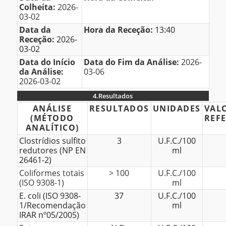
Colheita:
2026-
03-02
Data da
Hora da Receção:
13:40
Receção:
2026-
03-02
Data do Início
Data do Fim da Análise:
2026-
da Análise:
03-06
2026-03-02
4.
Resultados
4.Resultados
ANÁLISE
RESULTADOS
UNIDADES
VAL
(MÉTODO
REF
ANALÍTICO)
Clostrídios sulfito
3
U.F.C./100
redutores (NP EN
ml
26461-2)
Coliformes totais
> 100
U.F.C./100
(ISO 9308-1)
ml
E. coli (ISO 9308-
37
U.F.C./100
1/Recomendação
ml
IRAR nº05/2005)