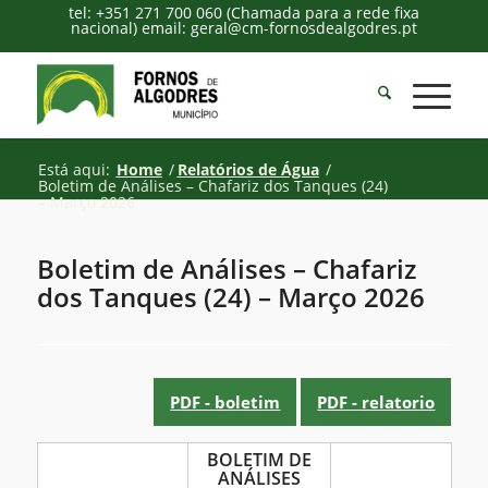
tel: +351 271 700 060 (Chamada para a rede fixa
nacional) email: geral@cm-fornosdealgodres.pt
Está aqui:
Home
/
Relatórios de Água
/
Boletim de Análises – Chafariz dos Tanques (24)
– Março 2026
Boletim de Análises – Chafariz
dos Tanques (24) – Março 2026
PDF - boletim
PDF - relatorio
Boletim
BOLETIM DE
ANÁLISES
de