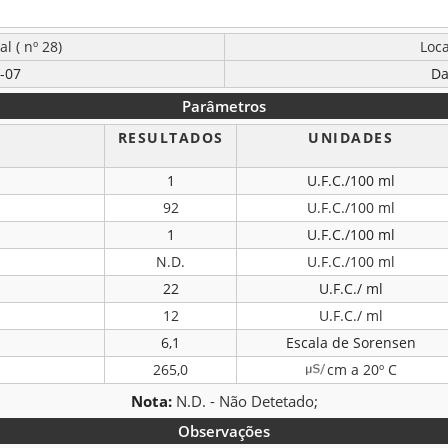
l ( nº 28)
Loca
5-07
Da
Parâmetros
RESULTADOS
UNIDADES
1
U.F.C./100 ml
92
U.F.C./100 ml
1
U.F.C./100 ml
N.D.
U.F.C./100 ml
22
U.F.C./ ml
12
U.F.C./ ml
6,1
Escala de Sorensen
265,0
cm a 20º C
Nota:
N.D. - Não Detetado;
Observações