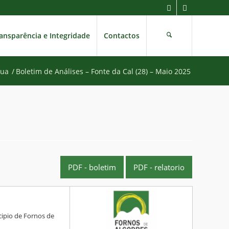
ansparência e Integridade
Contactos
gua
/
Boletim de Análises – Fonte da Cal (28) – Maio 2025
PDF - boletim
PDF - relatorio
ipio de Fornos de