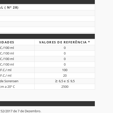
 ( Nº 28)
IDADES
VALORES DE REFERÊNCIA *
.C./100 ml
0
.C./100 ml
0
.C./100 ml
0
.C./100 ml
0
F.C./ ml
100
F.C./ ml
20
 de Sorensen
6,5 e
9,5
cm a 20º C
2500
152/2017 de 7 de Dezembro.