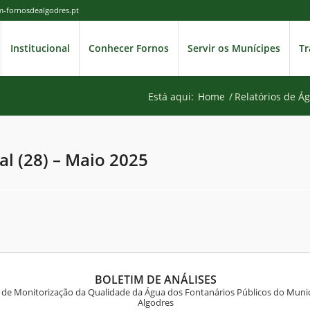
cm-fornosdealgodres.pt
Institucional
Conhecer Fornos
Servir os Munícipes
Tr
Está aqui:
Home
/
Relatórios de Á
al (28) – Maio 2025
BOLETIM DE ANÁLISES
o de Monitorização da Qualidade da Água dos Fontanários Públicos do Munic
Algodres