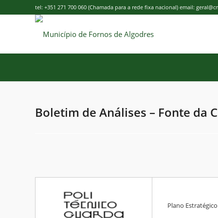
tel: +351 271 700 060 (Chamada para a rede fixa nacional) email: geral@
Boletim de Análises – Fonte da C
Boletim
de
Plano Estratégic
Análises
–