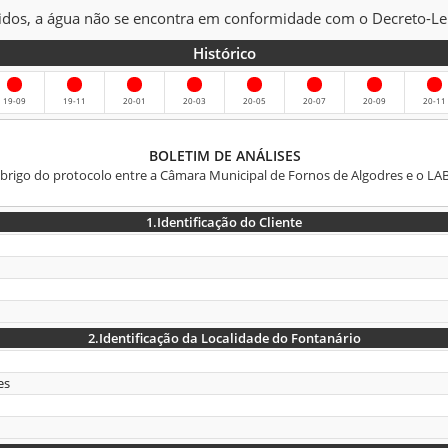
idos, a água não se encontra em conformidade com o Decreto-L
Histórico
19-09
19-11
20-01
20-03
20-05
20-07
20-09
20-11
BOLETIM DE ANÁLISES
abrigo do protocolo entre a Câmara Municipal de Fornos de Algodres e o LA
1.
Identificação do Cliente
2.
Identificação da Localidade do Fontanário
es