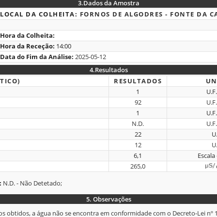
3.
Dados da Amostra
LOCAL DA COLHEITA:
FORNOS DE ALGODRES - FONTE DA CAL
Hora da Colheita:
Hora da Receção:
14:00
Data do Fim da Análise:
2025-05-12
4.
Resultados
TICO)
RESULTADOS
UN
1
U.F
92
U.F
1
U.F
N.D.
U.F
22
U.
12
U.
6,1
Escala
265,0
:
N.D. - Não Detetado;
5.
Observações
os obtidos, a água não se encontra em conformidade com o Decreto-Lei nº 