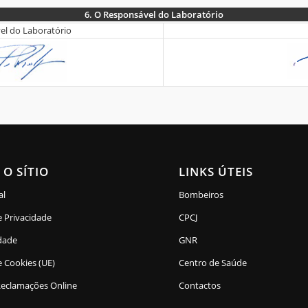
6.
O Responsável do Laboratório
el do Laboratório
 O SÍTIO
LINKS ÚTEIS
al
Bombeiros
e Privacidade
CPCJ
idade
GNR
e Cookies (UE)
Centro de Saúde
Reclamações Online
Contactos