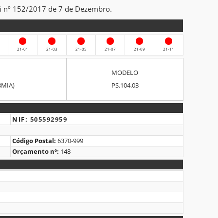
ei nº 152/2017 de 7 de Dezembro.
21-01
21-03
21-05
21-07
21-09
21-11
MODELO
BMIA)
PS.104.03
NIF:
505592959
Código Postal:
6370-999
Orçamento nº:
148