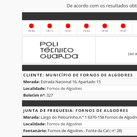
De acordo com os resultados obt
Histórico
18-09
18-11
19-01
19-03
19-05
19-07
BOLETIM
DE
(ao 
ANÁLISES
1.Identificação
CLIENTE:
MUNICÍPIO DE FORNOS DE ALGODRES
Morada:
Estrada Nacional 16, Apartado 15
do
Localidade:
Fornos de Algodres
Cliente
Boletim nº:
327
2.Identificação
JUNTA DE FREGUESIA:
FORNOS DE ALGODRES
Morada:
Largo do Pelourinho,n.º 1 6370-158 Fornos de Algodr
da
Localidade:
Fornos de Algodres
Localidade
Fontanário:
Fornos de Algodres - Fonte da Cal ( nº 28)
do