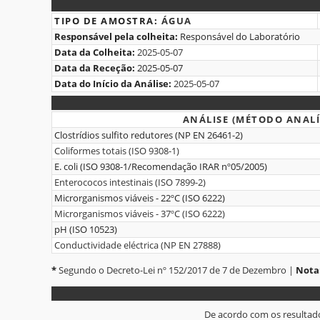
Fontanário
3.Dados
TIPO DE AMOSTRA:
ÁGUA
Responsável pela colheita:
Responsável do Laboratório
da
Data da Colheita:
2025-05-07
Amostra
Data da Receção:
2025-05-07
Data do Início da Análise:
2025-05-07
4.Resultados
ANÁLISE (MÉTODO ANALÍ
Clostrídios sulfito redutores (NP EN 26461-2)
Coliformes totais (ISO 9308-1)
E. coli (ISO 9308-1/Recomendação IRAR nº05/2005)
Enterococos intestinais (ISO 7899-2)
Microrganismos viáveis - 22ºC (ISO 6222)
Microrganismos viáveis - 37ºC (ISO 6222)
pH (ISO 10523)
Conductividade eléctrica (NP EN 27888)
*
Segundo o Decreto-Lei nº 152/2017 de 7 de Dezembro |
Nota
De acordo com os resultad