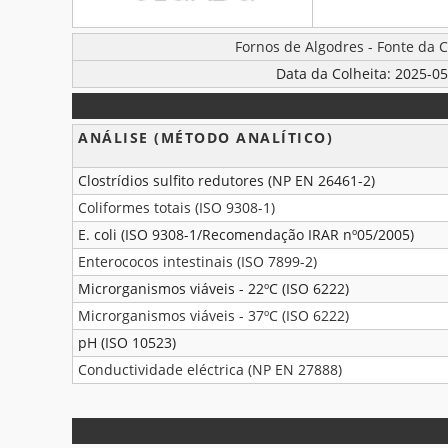
Fonte
BOLETIM
Fornos de Algodres - Fonte da Ca
da
DE
Cal
Data da Colheita: 2025-0
ANÁLISES
(28)
–
Parâmetros
ANÁLISE (MÉTODO ANALÍTICO)
Maio
2025
Clostrídios sulfito redutores (NP EN 26461-2)
Coliformes totais (ISO 9308-1)
E. coli (ISO 9308-1/Recomendação IRAR nº05/2005)
Enterococos intestinais (ISO 7899-2)
Microrganismos viáveis - 22ºC (ISO 6222)
Microrganismos viáveis - 37ºC (ISO 6222)
pH (ISO 10523)
Conductividade eléctrica (NP EN 27888)