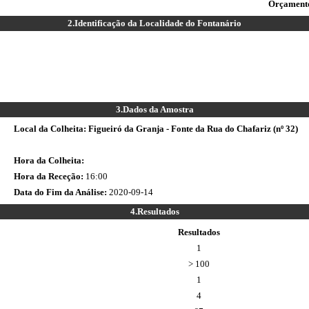
Orçamento
2.
Identificação da Localidade do Fontanário
3.
Dados da Amostra
Local da Colheita:
Figueiró da Granja - Fonte da Rua do Chafariz (nº 32)
Hora da Colheita:
Hora da Receção:
16:00
Data do Fim da Análise:
2020-09-14
4.
Resultados
Resultados
1
> 100
1
4