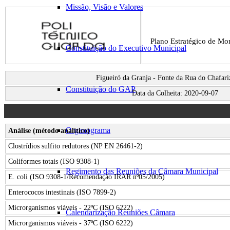
Missão, Visão e Valores
Boletim
de
Análises
–
Plano Estratégico de Mo
Fonte
Constituição do Executivo Municipal
da
Rua
do
BOLETIM
Chafariz
Figueiró da Granja - Fonte da Rua do Chafari
DE
(32)
Constituição do GAP
ANÁLISES
Data da Colheita: 2020-09-07
–
Setembro
2020
Parâmetros
Organograma
Análise (método analítico)
Clostrídios sulfito redutores (NP EN 26461-2)
Coliformes totais (ISO 9308-1)
Regimento das Reuniões da Câmara Municipal
E. coli (ISO 9308-1/Recomendação IRAR nº05/2005)
Enterococos intestinais (ISO 7899-2)
Microrganismos viáveis - 22ºC (ISO 6222)
Calendarização Reuniões Câmara
Microrganismos viáveis - 37ºC (ISO 6222)