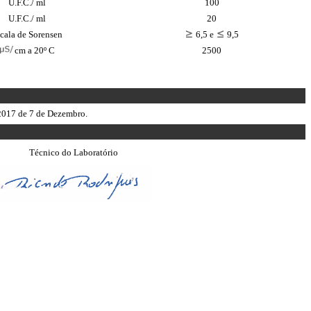
U.F.C./ ml
100
U.F.C./ ml
20
cala de Sorensen
6,5 e
9,5
cm a 20º C
2500
/2017 de 7 de Dezembro.
Técnico do Laboratório