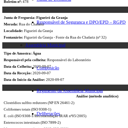
Boletim nº:
478
2.Identificação
Junta de Freguesia:
Figueiró da Granja
da
Responsável de Segurança e DPO/EPD – RGPD
Morada:
Rua do Chafariz
Localidade
do
Localidade:
Figueiró da Granja
Fontanário
Fontanário:
Figueiró da Granja - Fonte da Rua do Chafariz (nº 32)
Assembleia Municipal
3.Dados
Tipo de Amostra:
Água
da
Responsável pela colheita:
Responsável do Laboratório
Amostra
Data da Colheita:
2020-09-07
Composição
Data da Receção:
2020-09-07
Data do Início da Análise:
2020-09-07
Regimento da Assembleia Municipal
4.Resultados
Análise (método analítico)
Clostrídios sulfito redutores (NP EN 26461-2)
Coliformes totais (ISO 9308-1)
Deliberações
E. coli (ISO 9308-1/Recomendação IRAR nº05/2005)
Enterococos intestinais (ISO 7899-2)