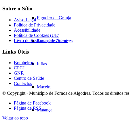
Sobre o Sítio
Figueiró da Granja
Aviso Legal
Política de Privacidade
Acessibilidade
Política de Cookies (UE)
Livro de Reclamações Online
Fornos de Algodres
Links Úteis
Bombeiros
Infias
CPCJ
GNR
Centro de Saúde
Contactos
Maceira
© Copyright - Município de Fornos de Algodres. Todos os direitos re
Página de Facebook
Página de RSS
Matança
Voltar ao topo