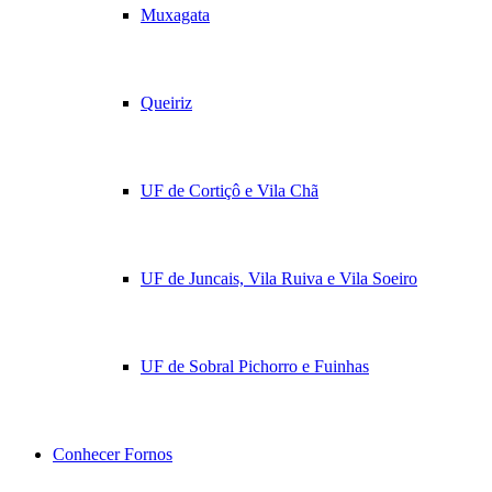
Muxagata
Queiriz
UF de Cortiçô e Vila Chã
UF de Juncais, Vila Ruiva e Vila Soeiro
UF de Sobral Pichorro e Fuinhas
Conhecer Fornos