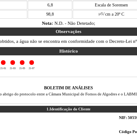
6,8
Escala de Sorensen
98,8
cm a 20º C
Nota:
N.D. - Não Detetado;
Observações
 obtidos, a água não se encontra em conformidade com o Decreto-Lei n
Histórico
21-01
21-03
21-05
21-07
BOLETIM DE ANÁLISES
o abrigo do protocolo entre a Câmara Municipal de Fornos de Algodres e o LABM
1.
Identificação do Cliente
NIF:
5055
Código Po