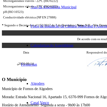
Microrganismos viáveis - 22ºC (ISO 6222)
Microrganismos viáveis - 37ºC (ISO 6222)
Atas da Assembleia Municipal
pH (ISO 10523)
Conductividade eléctrica (NP EN 27888)
*
Segundo o Decreto-Lei nº 152/2017 de 7 de Dezembro |
Nota:
N.D. - Não Detet
Fotos da Instalação da Câmara Municipal e Assem
De acordo com os resul
Calendarização Assembleias
6.
Data
Responsável do
O
Responsável
do
2020-09-14
Freguesias
Laboratório
O Município
Algodres
Município de Fornos de Algodres
Morada: Estrada Nacional 16, Apartado 15, 6370-999 Fornos de Alg
Casal Vasco
Horário de Atendimento: Segunda a sexta - 9h00 às 17h00