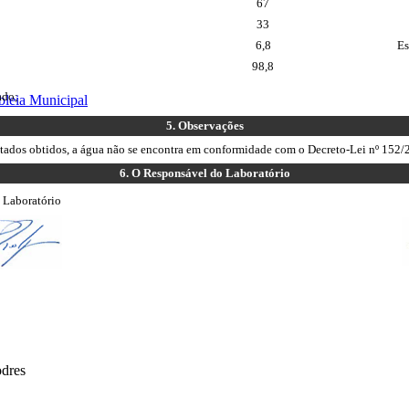
67
33
6,8
Es
98,8
ado;
bleia Municipal
5.
Observações
tados obtidos, a água não se encontra em conformidade com o Decreto-Lei nº 152
6.
O Responsável do Laboratório
 Laboratório
odres