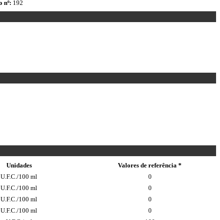
 nº:
192
Unidades
Valores de referência *
U.F.C./100 ml
0
U.F.C./100 ml
0
U.F.C./100 ml
0
U.F.C./100 ml
0