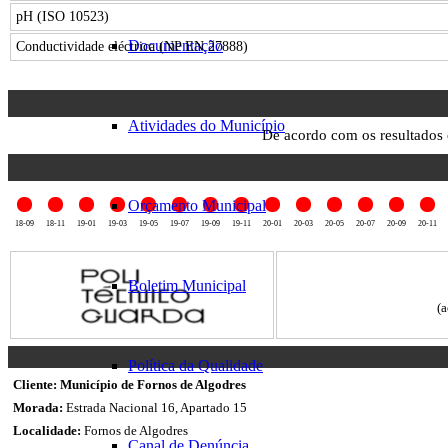
pH (ISO 10523)
Documentação
Conductividade eléctrica (NP EN 27888)
Atividades do Município
De acordo com os resultados
Histórico
Orçamento Municipal
18-09
18-11
19-01
19-03
19-05
19-07
19-09
19-11
20-01
20-03
20-05
20-07
20-09
20-11
BOLETIM
DE
Boletim Municipal
ANÁLISES
(a
Política da Qualidade
1.Identificação
Cliente:
Município de Fornos de Algodres
do
Morada:
Estrada Nacional 16, Apartado 15
Cliente
Localidade:
Fornos de Algodres
Canal de Denúncia