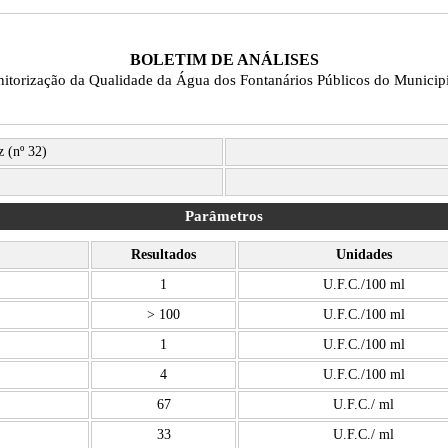
BOLETIM DE ANÁLISES
nitorização da Qualidade da Água dos Fontanários Públicos do Municip
z (nº 32)
Parâmetros
Resultados
Unidades
1
U.F.C./100 ml
> 100
U.F.C./100 ml
1
U.F.C./100 ml
4
U.F.C./100 ml
67
U.F.C./ ml
33
U.F.C./ ml