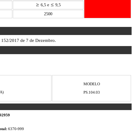
6,5 e
9,5
2500
º 152/2017 de 7 de Dezembro.
MODELO
IA)
PS.104.03
92959
stal:
6370-999