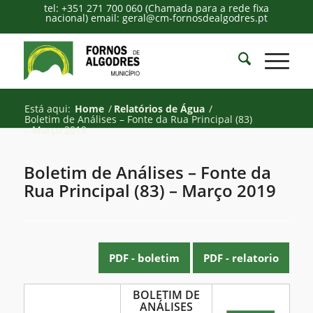
tel: +351 271 700 060 (Chamada para a rede fixa
nacional) email: geral@cm-fornosdealgodres.pt
Está aqui:
Home
/
Relatórios de Água
/
Boletim de Análises – Fonte da Rua Principal (83)
– Março 2019
Boletim de Análises – Fonte da
Rua Principal (83) – Março 2019
PDF - boletim
PDF - relatorio
Boletim
BOLETIM DE
ANÁLISES
de