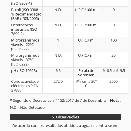
(ISO 9308-1)
E. coli (ISO 9308-
N.D.
U.F.C./100 ml
0
1/Recomendação
IRAR nº05/2005)
Enterococos
N.D.
U.F.C./100 ml
0
intestinais (ISO
7899-2)
Microrganismos
1
U.F.C./ ml
100
viáveis - 22ºC
(ISO 6222)
Microrganismos
N.D.
U.F.C./ ml
20
viáveis - 37ºC
(ISO 6222)
pH (ISO 10523)
6,6
Escala de
6,5 e
9,5
Sorensen
Conductividade
272,0
cm a 20º
2500
eléctrica (NP EN
C
27888)
*
Segundo o Decreto-Lei nº 152/2017 de 7 de Dezembro |
Nota:
N.D. - Não Detetado;
5.
Observações
De acordo com os resultados obtidos, a água encontra-se em