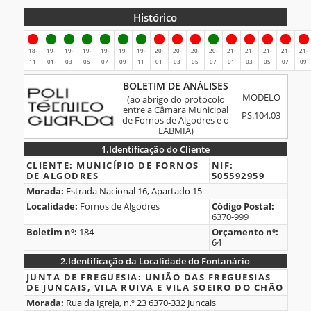
Histórico
Histórico
18-
19-
19-
19-
19-
19-
19-
20-
20-
20-
20-
21-
21-
21-
21-
21-
11
01
03
05
07
09
11
01
03
05
07
01
03
05
07
09
BOLETIM
BOLETIM DE ANÁLISES
MODELO
DE
(ao abrigo do protocolo
entre a Câmara Municipal
ANÁLISES
PS.104.03
de Fornos de Algodres e o
LABMIA)
1.
Identificação do Cliente
1.Identificação
CLIENTE:
MUNICÍPIO DE FORNOS
NIF:
DE ALGODRES
505592959
do
Morada:
Estrada Nacional 16, Apartado 15
Cliente
Localidade:
Fornos de Algodres
Código Postal:
6370-999
Boletim nº:
184
Orçamento nº:
64
2.
Identificação da Localidade do Fontanário
2.Identificação
JUNTA DE FREGUESIA:
UNIÃO DAS FREGUESIAS
DE JUNCAIS, VILA RUIVA E VILA SOEIRO DO CHÃO
da
Morada:
Rua da Igreja, n.º 23 6370-332 Juncais
Localidade