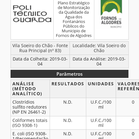
Plano Estratégico
Análises
de Monitorização
da Qualidade da
–
Água dos
Fonte
Fontanários
Públicos do
da
Municipio de
Rua
Fornos de Algodres
Principal
BOLETIM
Vila Soeiro do Chão - Fonte
Localidade: Vila Soeiro do
(83)
Rua Principal (nº 83)
Chão
DE
–
Data da Colheita: 2019-03-
Data da Análise: 2019-03-
ANÁLISES
04
04
Março
2019
Parâmetros
Parâmetros
ANÁLISE
RESULTADOS
UNIDADES
VALORE
(MÉTODO
REFERÊ
ANALÍTICO)
Clostrídios
N.D.
U.F.C./100
0
sulfito redutores
ml
(NP EN 26461-2)
Coliformes totais
N.D.
U.F.C./100
0
(ISO 9308-1)
ml
E. coli (ISO 9308-
N.D.
U.F.C./100
0
1/Recomendação
ml