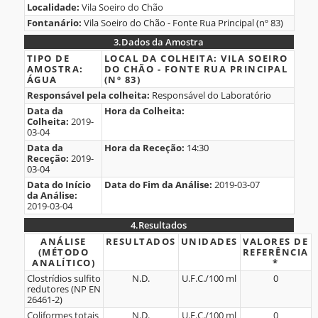
Localidade:
Vila Soeiro do Chão
do
Fontanário:
Vila Soeiro do Chão - Fonte Rua Principal (nº 83)
Fontanário
3.
Dados da Amostra
3.Dados
TIPO DE
LOCAL DA COLHEITA:
VILA SOEIRO
AMOSTRA:
DO CHÃO - FONTE RUA PRINCIPAL
da
ÁGUA
(Nº 83)
Amostra
Responsável pela colheita:
Responsável do Laboratório
Data da
Hora da Colheita:
Colheita:
2019-
03-04
Data da
Hora da Receção:
14:30
Receção:
2019-
03-04
Data do Início
Data do Fim da Análise:
2019-03-07
da Análise:
2019-03-04
4.
Resultados
4.Resultados
ANÁLISE
RESULTADOS
UNIDADES
VALORES DE
(MÉTODO
REFERÊNCIA
ANALÍTICO)
*
Clostrídios sulfito
N.D.
U.F.C./100 ml
0
redutores (NP EN
26461-2)
Coliformes totais
N.D.
U.F.C./100 ml
0