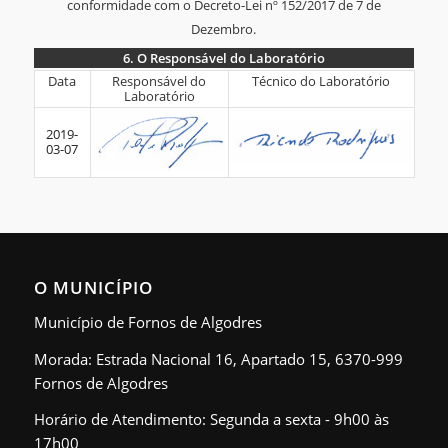
conformidade com o Decreto-Lei nº 152/2017 de 7 de
Dezembro.
6.
O Responsável do Laboratório
6.
Data
Responsável do
Técnico do Laboratório
Laboratório
O
Responsável
2019-
03-07
do
Laboratório
O MUNICÍPIO
Município de Fornos de Algodres
Morada: Estrada Nacional 16, Apartado 15, 6370-999
Fornos de Algodres
Horário de Atendimento: Segunda a sexta - 9h00 às
17h00