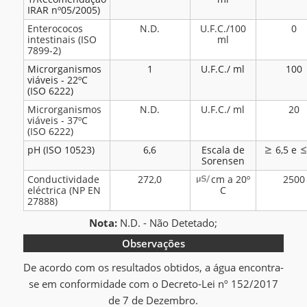
IRAR nº05/2005)
Enterococos
N.D.
U.F.C./100
0
intestinais (ISO
ml
7899-2)
Microrganismos
1
U.F.C./ ml
100
viáveis - 22ºC
(ISO 6222)
Microrganismos
N.D.
U.F.C./ ml
20
viáveis - 37ºC
(ISO 6222)
pH (ISO 10523)
6,6
Escala de
6,5 e
Sorensen
Conductividade
272,0
cm a 20º
2500
eléctrica (NP EN
C
27888)
Nota:
N.D. - Não Detetado;
Observações
De acordo com os resultados obtidos, a água encontra-
se em conformidade com o Decreto-Lei nº 152/2017
de 7 de Dezembro.