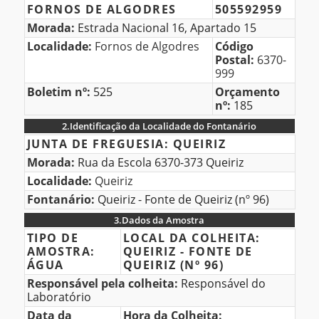
FORNOS DE ALGODRES
505592959
do
Morada:
Estrada Nacional 16, Apartado 15
Cliente
Localidade:
Fornos de Algodres
Código
Postal:
6370-
999
Boletim nº:
525
Orçamento
nº:
185
2.
Identificação da Localidade do Fontanário
2.Identificação
JUNTA DE FREGUESIA:
QUEIRIZ
da
Morada:
Rua da Escola 6370-373 Queiriz
Localidade
Localidade:
Queiriz
do
Fontanário:
Queiriz - Fonte de Queiriz (nº 96)
Fontanário
3.
Dados da Amostra
3.Dados
TIPO DE
LOCAL DA COLHEITA:
AMOSTRA:
QUEIRIZ - FONTE DE
da
ÁGUA
QUEIRIZ (Nº 96)
Amostra
Responsável pela colheita:
Responsável do
Laboratório
Data da
Hora da Colheita: