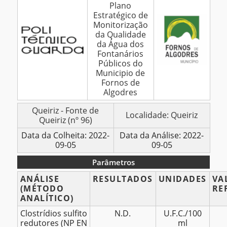
Plano
Análises
Estratégico de
–
Monitorização
Fonte
da Qualidade
da Água dos
de
Fontanários
Queiriz
Públicos do
(96)
Municipio de
–
Fornos de
Algodres
Setembro
2022
BOLETIM
Queiriz - Fonte de
Localidade: Queiriz
Queiriz (nº 96)
DE
ANÁLISES
Data da Colheita: 2022-
Data da Análise: 2022-
09-05
09-05
Parâmetros
Parâmetros
ANÁLISE
RESULTADOS
UNIDADES
VA
(MÉTODO
RE
ANALÍTICO)
Clostrídios sulfito
N.D.
U.F.C./100
redutores (NP EN
ml