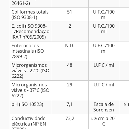
26461-2)
Coliformes totais
51
U.F.C./100
(ISO 9308-1)
ml
E. coli (ISO 9308-
2
U.F.C./100
1/Recomendação
ml
IRAR nº05/2005)
Enterococos
N.D.
U.F.C./100
intestinais (ISO
ml
7899-2)
Microrganismos
48
U.F.C./ ml
viáveis - 22ºC (ISO
6222)
Microrganismos
29
U.F.C./ ml
viáveis - 37ºC (ISO
6222)
pH (ISO 10523)
7,1
Escala de
Sorensen
Conductividade
73,2
cm a 20º
eléctrica (NP EN
C