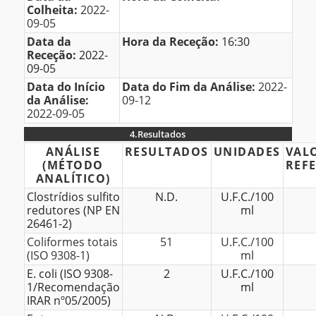
Colheita:
2022-
09-05
Data da
Hora da Receção:
16:30
Receção:
2022-
09-05
Data do Início
Data do Fim da Análise:
2022-
da Análise:
09-12
2022-09-05
4.
Resultados
4.Resultados
ANÁLISE
RESULTADOS
UNIDADES
VAL
(MÉTODO
REF
ANALÍTICO)
Clostrídios sulfito
N.D.
U.F.C./100
redutores (NP EN
ml
26461-2)
Coliformes totais
51
U.F.C./100
(ISO 9308-1)
ml
E. coli (ISO 9308-
2
U.F.C./100
1/Recomendação
ml
IRAR nº05/2005)