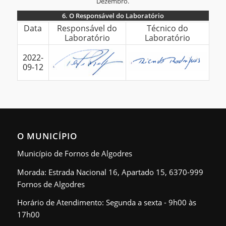
Dezembro.
6.
O Responsável do Laboratório
6.
Data
Responsável do
Técnico do
Laboratório
Laboratório
O
Responsável
2022-
do
09-12
Laboratório
O MUNICÍPIO
Município de Fornos de Algodres
Morada: Estrada Nacional 16, Apartado 15, 6370-999
Fornos de Algodres
Horário de Atendimento: Segunda a sexta - 9h00 às
17h00