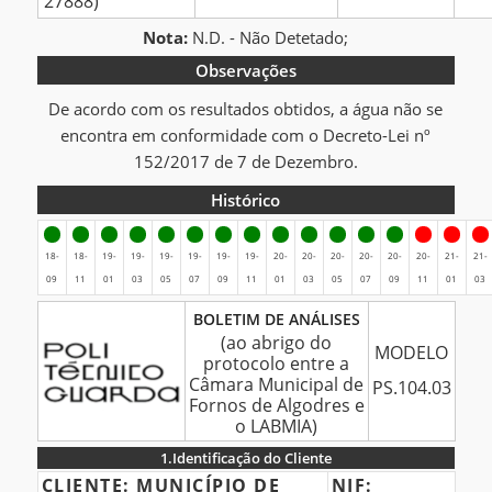
27888)
Nota:
N.D. - Não Detetado;
Observações
De acordo com os resultados obtidos, a água não se
encontra em conformidade com o Decreto-Lei nº
152/2017 de 7 de Dezembro.
Histórico
Histórico
18-
18-
19-
19-
19-
19-
19-
19-
20-
20-
20-
20-
20-
20-
21-
21-
09
11
01
03
05
07
09
11
01
03
05
07
09
11
01
03
BOLETIM
BOLETIM DE ANÁLISES
DE
(ao abrigo do
MODELO
protocolo entre a
ANÁLISES
Câmara Municipal de
PS.104.03
Fornos de Algodres e
o LABMIA)
1.
Identificação do Cliente
1.Identificação
CLIENTE:
MUNICÍPIO DE
NIF: