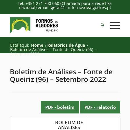
tel: +351 271 700 060 (Chamada para a rede fixa
nacional) email: geral@cm-fornosdealgodres.pt
Está aqui:
Home
/
Relatórios de Água
/
Boletim de Análises – Fonte de Queiriz (96) –
Setembro 2022
Boletim de Análises – Fonte de
Queiriz (96) – Setembro 2022
PDF - boletim
PDF - relatorio
Boletim
BOLETIM DE
ANÁLISES
de