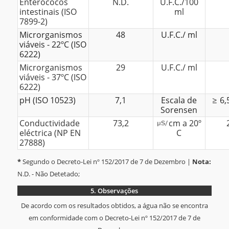
Enterococos
N.D.
U.F.C./100
intestinais (ISO
ml
7899-2)
Microrganismos
48
U.F.C./ ml
viáveis - 22ºC (ISO
6222)
Microrganismos
29
U.F.C./ ml
viáveis - 37ºC (ISO
6222)
pH (ISO 10523)
7,1
Escala de
6,
Sorensen
Conductividade
73,2
cm a 20º
eléctrica (NP EN
C
27888)
*
Segundo o Decreto-Lei nº 152/2017 de 7 de Dezembro |
Nota:
N.D. - Não Detetado;
5.
Observações
De acordo com os resultados obtidos, a água não se encontra
em conformidade com o Decreto-Lei nº 152/2017 de 7 de