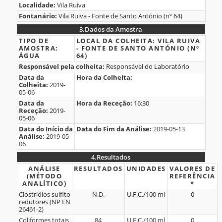
Localidade:
Vila Ruiva
do
Fontanário:
Vila Ruiva - Fonte de Santo António (nº 64)
Fontanário
3.
Dados da Amostra
3.Dados
TIPO DE
LOCAL DA COLHEITA:
VILA RUIVA
AMOSTRA:
- FONTE DE SANTO ANTÓNIO (Nº
da
ÁGUA
64)
Amostra
Responsável pela colheita:
Responsável do Laboratório
Data da
Hora da Colheita:
Colheita:
2019-
05-06
Data da
Hora da Receção:
16:30
Receção:
2019-
05-06
Data do Início da
Data do Fim da Análise:
2019-05-13
Análise:
2019-05-
06
4.
Resultados
4.Resultados
ANÁLISE
RESULTADOS
UNIDADES
VALORES DE
(MÉTODO
REFERÊNCIA
ANALÍTICO)
*
Clostrídios sulfito
N.D.
U.F.C./100 ml
0
redutores (NP EN
26461-2)
Coliformes totais
84
U.F.C./100 ml
0