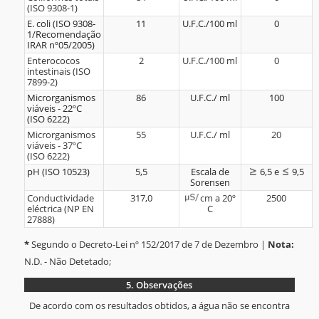
(ISO 9308-1)
E. coli (ISO 9308-
11
U.F.C./100 ml
0
1/Recomendação
IRAR nº05/2005)
Enterococos
2
U.F.C./100 ml
0
intestinais (ISO
7899-2)
Microrganismos
86
U.F.C./ ml
100
viáveis - 22ºC
(ISO 6222)
Microrganismos
55
U.F.C./ ml
20
viáveis - 37ºC
(ISO 6222)
pH (ISO 10523)
5,5
Escala de
6,5 e
9,5
Sorensen
Conductividade
317,0
cm a 20º
2500
eléctrica (NP EN
C
27888)
*
Segundo o Decreto-Lei nº 152/2017 de 7 de Dezembro |
Nota:
N.D. - Não Detetado;
5.
Observações
De acordo com os resultados obtidos, a água não se encontra