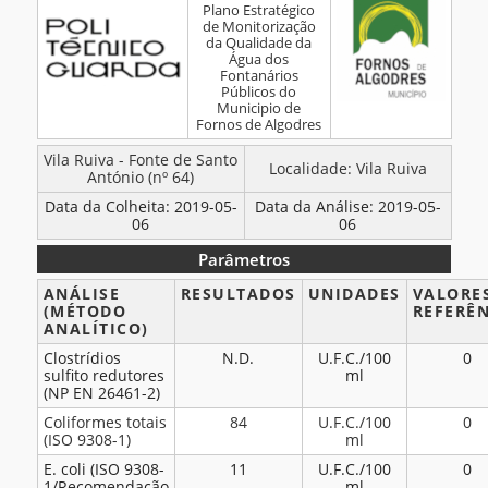
Plano Estratégico
Análises
de Monitorização
da Qualidade da
–
Água dos
Fonte
Fontanários
Públicos do
de
Municipio de
Santo
Fornos de Algodres
António
BOLETIM
Vila Ruiva - Fonte de Santo
Localidade: Vila Ruiva
(64)
António (nº 64)
DE
–
Data da Colheita: 2019-05-
Data da Análise: 2019-05-
ANÁLISES
06
06
Maio
2019
Parâmetros
Parâmetros
ANÁLISE
RESULTADOS
UNIDADES
VALORE
(MÉTODO
REFERÊ
ANALÍTICO)
Clostrídios
N.D.
U.F.C./100
0
sulfito redutores
ml
(NP EN 26461-2)
Coliformes totais
84
U.F.C./100
0
(ISO 9308-1)
ml
E. coli (ISO 9308-
11
U.F.C./100
0
1/Recomendação
ml