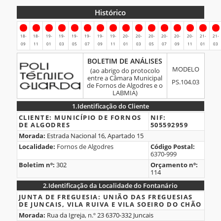
Histórico
Histórico
18-
18-
19-
19-
19-
19-
19-
19-
20-
20-
20-
20-
20-
20-
21-
21-
09
11
01
03
05
07
09
11
01
03
05
07
09
11
01
03
BOLETIM
BOLETIM DE ANÁLISES
MODELO
DE
(ao abrigo do protocolo
entre a Câmara Municipal
ANÁLISES
PS.104.03
de Fornos de Algodres e o
LABMIA)
1.
Identificação do Cliente
1.Identificação
CLIENTE:
MUNICÍPIO DE FORNOS
NIF:
DE ALGODRES
505592959
do
Morada:
Estrada Nacional 16, Apartado 15
Cliente
Localidade:
Fornos de Algodres
Código Postal:
6370-999
Boletim nº:
302
Orçamento nº:
114
2.
Identificação da Localidade do Fontanário
2.Identificação
JUNTA DE FREGUESIA:
UNIÃO DAS FREGUESIAS
DE JUNCAIS, VILA RUIVA E VILA SOEIRO DO CHÃO
da
Morada:
Rua da Igreja, n.º 23 6370-332 Juncais
Localidade