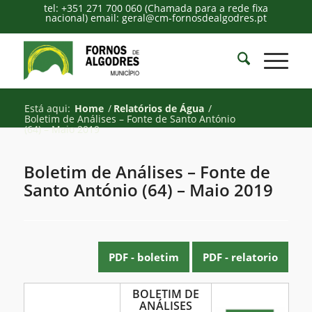
tel: +351 271 700 060 (Chamada para a rede fixa
nacional) email: geral@cm-fornosdealgodres.pt
Está aqui:
Home
/
Relatórios de Água
/
Boletim de Análises – Fonte de Santo António
(64) – Maio 2019
Boletim de Análises – Fonte de
Santo António (64) – Maio 2019
PDF - boletim
PDF - relatorio
Boletim
BOLETIM DE
ANÁLISES
de