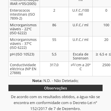
IRAR nº05/2005)
Enterococos
2
U.F.C./100
0
intestinais (ISO
ml
7899-2)
Microrganismos
86
U.F.C./ ml
100
viáveis - 22ºC
(ISO 6222)
Microrganismos
55
U.F.C./ ml
20
viáveis - 37ºC
(ISO 6222)
pH (ISO 10523)
5,5
Escala de
6,5 e
Sorensen
Conductividade
317,0
cm a 20º
2500
eléctrica (NP EN
C
27888)
Nota:
N.D. - Não Detetado;
Observações
De acordo com os resultados obtidos, a água não se
encontra em conformidade com o Decreto-Lei nº
152/2017 de 7 de Dezembro.