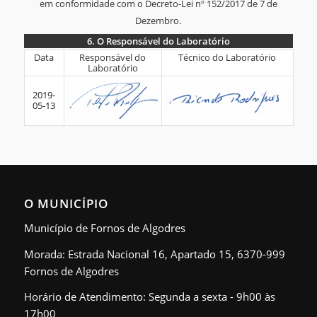
em conformidade com o Decreto-Lei nº 152/2017 de 7 de
Dezembro.
6.
O Responsável do Laboratório
6.
Data
Responsável do
Técnico do Laboratório
Laboratório
O
Responsável
2019-
05-13
do
Laboratório
O MUNICÍPIO
Município de Fornos de Algodres
Morada: Estrada Nacional 16, Apartado 15, 6370-999
Fornos de Algodres
Horário de Atendimento: Segunda a sexta - 9h00 às
17h00