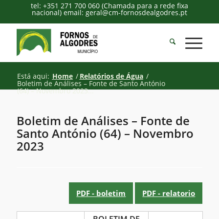
tel: +351 271 700 060 (Chamada para a rede fixa
nacional) email: geral@cm-fornosdealgodres.pt
Está aqui:
Home
/
Relatórios de Água
/
Boletim de Análises – Fonte de Santo António
(64) – Novembro 2023...
Boletim de Análises – Fonte de
Santo António (64) – Novembro
2023
PDF - boletim
PDF - relatorio
Boletim