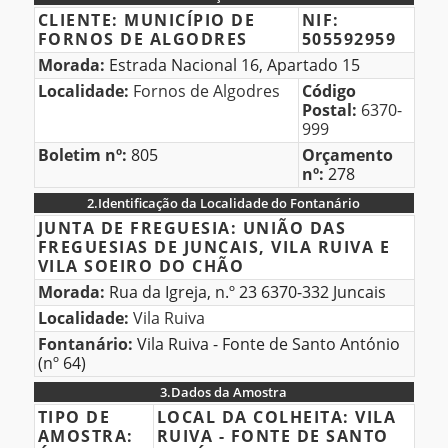
1.Identificação
CLIENTE:
MUNICÍPIO DE
NIF:
FORNOS DE ALGODRES
505592959
do
Morada:
Estrada Nacional 16, Apartado 15
Cliente
Localidade:
Fornos de Algodres
Código
Postal:
6370-
999
Boletim nº:
805
Orçamento
nº:
278
2.
Identificação da Localidade do Fontanário
2.Identificação
JUNTA DE FREGUESIA:
UNIÃO DAS
FREGUESIAS DE JUNCAIS, VILA RUIVA E
da
VILA SOEIRO DO CHÃO
Localidade
Morada:
Rua da Igreja, n.º 23 6370-332 Juncais
do
Localidade:
Vila Ruiva
Fontanário
Fontanário:
Vila Ruiva - Fonte de Santo António
(nº 64)
3.
Dados da Amostra
3.Dados
TIPO DE
LOCAL DA COLHEITA:
VILA
AMOSTRA:
RUIVA - FONTE DE SANTO
da