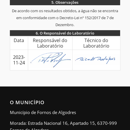
5.
Observações
De acordo com os resultados obtidos, a água não se encontra
em conformidade com o Decreto-Lei nº 152/2017 de 7 de
Dezembro.
6.
O Responsável do Laboratório
6.
Data
Responsável do
Técnico do
Laboratório
Laboratório
O
Responsável
2023-
do
11-24
Laboratório
O MUNICÍPIO
Município de Fornos de Algodres
Morada: Estrada Nacional 16, Apartado 15, 6370-999
Fornos de Algodres