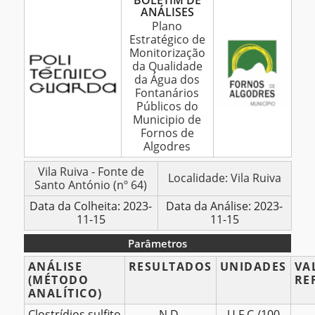
BOLETIM DE
ANÁLISES
de
Plano
Análises
Estratégico de
–
Monitorização
Fonte
da Qualidade
da Água dos
de
Fontanários
Santo
Públicos do
António
Municipio de
(64)
Fornos de
Algodres
–
Novembro
BOLETIM
Vila Ruiva - Fonte de
Localidade: Vila Ruiva
2023
Santo António (nº 64)
DE
ANÁLISES
Data da Colheita: 2023-
Data da Análise: 2023-
11-15
11-15
Parâmetros
Parâmetros
ANÁLISE
RESULTADOS
UNIDADES
VA
(MÉTODO
RE
ANALÍTICO)
Clostrídios sulfito
N.D.
U.F.C./100