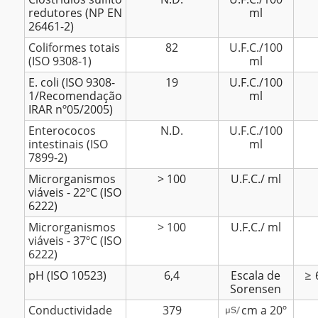
redutores (NP EN
ml
26461-2)
Coliformes totais
82
U.F.C./100
(ISO 9308-1)
ml
E. coli (ISO 9308-
19
U.F.C./100
1/Recomendação
ml
IRAR nº05/2005)
Enterococos
N.D.
U.F.C./100
intestinais (ISO
ml
7899-2)
Microrganismos
> 100
U.F.C./ ml
viáveis - 22ºC (ISO
6222)
Microrganismos
> 100
U.F.C./ ml
viáveis - 37ºC (ISO
6222)
pH (ISO 10523)
6,4
Escala de
Sorensen
Conductividade
379
cm a 20º