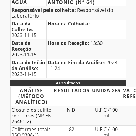
ÁGUA
ANTÓNIO (Nº 64)
Amostra
Responsável pela colheita:
Responsável do
Laboratório
Data da
Hora da Colheita:
Colheita:
2023-11-15
Data da
Hora da Receção:
13:30
Receção:
2023-11-15
Data do Início
Data do Fim da Análise:
2023-
da Análise:
11-24
2023-11-15
4.
Resultados
4.Resultados
ANÁLISE
RESULTADOS
UNIDADES
VAL
(MÉTODO
REF
ANALÍTICO)
Clostrídios sulfito
N.D.
U.F.C./100
redutores (NP EN
ml
26461-2)
Coliformes totais
82
U.F.C./100
(ISO 9308-1)
ml