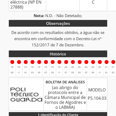
eléctrica (NP EN
C
27888)
Nota:
N.D. - Não Detetado;
Observações
De acordo com os resultados obtidos, a água não se
encontra em conformidade com o Decreto-Lei nº
152/2017 de 7 de Dezembro.
Histórico
Histórico
18-
18-
19-
19-
19-
19-
19-
19-
20-
20-
20-
20-
20-
20-
21-
21-
09
11
01
03
05
07
09
11
01
03
05
07
09
11
01
03
BOLETIM
BOLETIM DE ANÁLISES
DE
(ao abrigo do
MODELO
protocolo entre a
ANÁLISES
Câmara Municipal de
PS.104.03
Fornos de Algodres e
o LABMIA)
1.
Identificação do Cliente