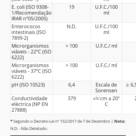
E. coli (ISO 9308-
19
U.F.C./100
1/Recomendação
ml
IRAR nº05/2005)
Enterococos
N.D.
U.F.C./100
intestinais (ISO
ml
7899-2)
Microrganismos
> 100
U.F.C./ ml
viáveis - 22ºC (ISO
6222)
Microrganismos
> 100
U.F.C./ ml
viáveis - 37ºC (ISO
6222)
pH (ISO 10523)
6,4
Escala de
6,
Sorensen
Conductividade
379
cm a 20º
eléctrica (NP EN
C
27888)
*
Segundo o Decreto-Lei nº 152/2017 de 7 de Dezembro |
Nota:
N.D. - Não Detetado;