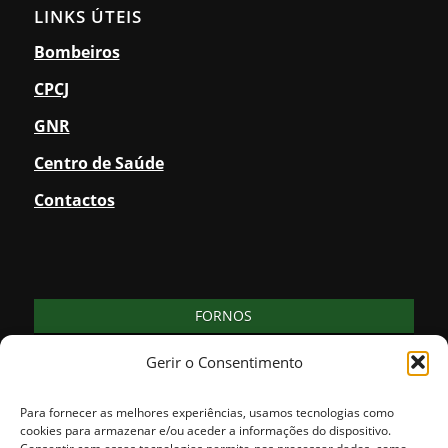
LINKS ÚTEIS
Bombeiros
CPCJ
GNR
Centro de Saúde
Contactos
FORNOS
27
clear sky
Gerir o Consentimento
°
66% humidade
vento: 3m/s O
MAX 27 • MIN 27
Para fornecer as melhores experiências, usamos tecnologias como
cookies para armazenar e/ou aceder a informações do dispositivo.