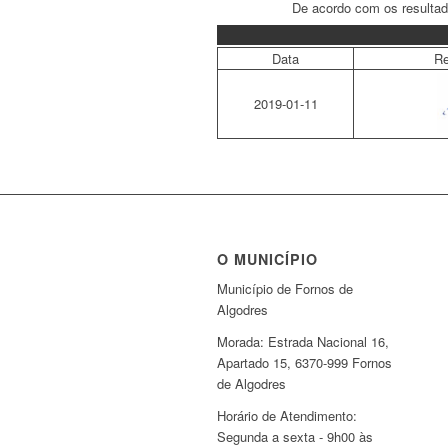
De acordo com os resultad
6.
Data
Re
O
Responsável
2019-01-11
do
Laboratório
O MUNICÍPIO
Município de Fornos de
Algodres
Morada: Estrada Nacional 16,
Apartado 15, 6370-999 Fornos
de Algodres
Horário de Atendimento:
Segunda a sexta - 9h00 às