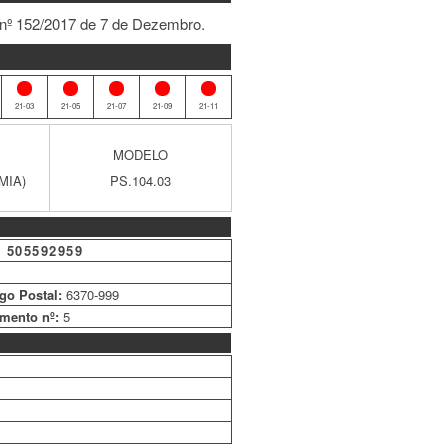
 nº 152/2017 de 7 de Dezembro.
21-03
21-05
21-07
21-09
21-11
MODELO
BMIA)
PS.104.03
:
505592959
go Postal:
6370-999
mento nº:
5