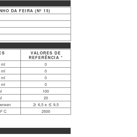
HO DA FEIRA (Nº 15)
ES
VALORES DE
REFERÊNCIA *
 ml
0
 ml
0
 ml
0
 ml
0
ml
100
ml
20
rensen
6,5 e
9,5
0º C
2500