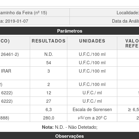
aminho da Feira (nº 15)
Localidade
ta: 2019-01-07
Data da Anál
Parâmetros
ICO)
RESULTADOS
UNIDADES
VALO
REFE
N 26461-2)
N.D.
U.F.C./100 ml
54
U.F.C./100 ml
o IRAR
3
U.F.C./100 ml
2)
2
U.F.C./100 ml
O 6222)
12
U.F.C./ ml
O 6222)
27
U.F.C./ ml
6,3
Escala de Sorensen
6,5
7888)
280,0
cm a 20º C
2
Nota:
N.D. - Não Detetado;
Observações