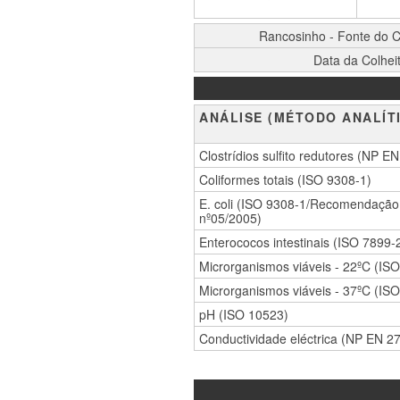
Fonte
do
BOLETIM
Rancosinho - Fonte do C
Caminho
DE
da
Data da Colhei
ANÁLISES
Feira
(15)
Parâmetros
–
ANÁLISE (MÉTODO ANALÍT
Janeiro
2019
Clostrídios sulfito redutores (NP E
Coliformes totais (ISO 9308-1)
E. coli (ISO 9308-1/Recomendaçã
nº05/2005)
Enterococos intestinais (ISO 7899-
Microrganismos viáveis - 22ºC (IS
Microrganismos viáveis - 37ºC (IS
pH (ISO 10523)
Conductividade eléctrica (NP EN 2