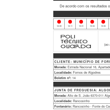
De acordo com os resultados o
Histórico
18-09
18-11
19-01
19-03
19-05
BOLETIM
DE
ANÁLISES
(ao 
1.Identificação
CLIENTE:
MUNICÍPIO DE FO
do
Morada:
Estrada Nacional 16, Apartad
Cliente
Localidade:
Fornos de Algodres
Boletim nº:
14
2.Identificação
JUNTA DE FREGUESIA:
ALGO
da
Morada:
Alto de S. João 6370-011 Alg
Localidade
Localidade:
Rancosinho
do
Fontanário:
Rancosinho - Fonte do Cam