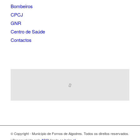
Bombeiros
CPCJ
GNR
Centro de Saúde
Contactos
© Copyright - Município de Fornos de Algodres. Todos os direitos reservados.
| Desenvolvido pela
ADSI
ligado ao
beira.pt