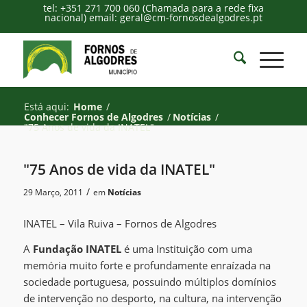
tel: +351 271 700 060 (Chamada para a rede fixa
nacional) email: geral@cm-fornosdealgodres.pt
Está aqui:
Home
/
Conhecer Fornos de Algodres
/
Notícias
/
"75 Anos de vida da INATEL"
"75 Anos de vida da INATEL"
/
29 Março, 2011
em
Notícias
INATEL – Vila Ruiva – Fornos de Algodres
A
Fundação INATEL
é uma Instituição com uma
memória muito forte e profundamente enraízada na
sociedade portuguesa, possuindo múltiplos domínios
de intervenção no desporto, na cultura, na intervenção