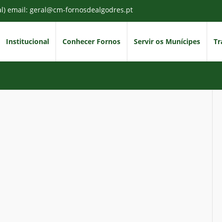
al) email: geral@cm-fornosdealgodres.pt
Institucional
Conhecer Fornos
Servir os Munícipes
Tr