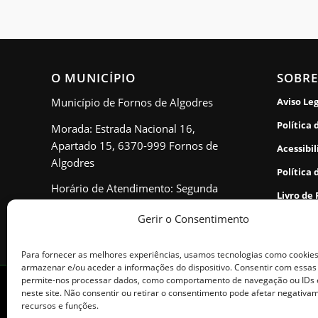
O MUNICÍPIO
SOBRE
Município de Fornos de Algodres
Aviso Le
Política 
Morada: Estrada Nacional 16,
Apartado 15, 6370-999 Fornos de
Acessibi
Algodres
Política 
Horário de Atendimento: Segunda
Livro de
a sexta - 9h00 às 17h00
Gerir o Consentimento
Para fornecer as melhores experiências, usamos tecnologias como cookie
armazenar e/ou aceder a informações do dispositivo. Consentir com essas
permite-nos processar dados, como comportamento de navegação ou IDs 
© Copyright - Município de Fornos de Algodres. Todos os direitos reser
neste site. Não consentir ou retirar o consentimento pode afetar negativa
recursos e funções.