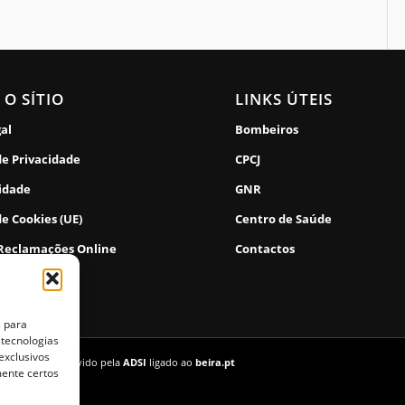
 O SÍTIO
LINKS ÚTEIS
gal
Bombeiros
de Privacidade
CPCJ
lidade
GNR
de Cookies (UE)
Centro de Saúde
 Reclamações Online
Contactos
s para
 tecnologias
exclusivos
vados. | Desenvolvido pela
ADSI
ligado ao
beira.pt
mente certos