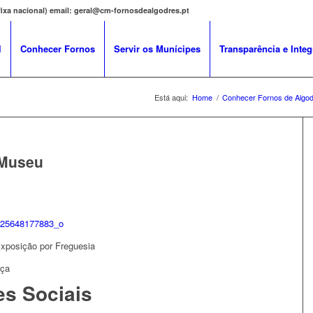
 fixa nacional) email: geral@cm-fornosdealgodres.pt
l
Conhecer Fornos
Servir os Munícipes
Transparência e Integ
Está aqui:
Home
/
Conhecer Fornos de Algo
 Museu
xposição por Freguesia
nça
es Sociais