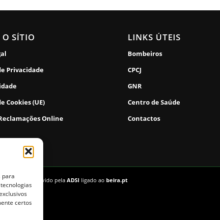
 O SÍTIO
LINKS ÚTEIS
gal
Bombeiros
de Privacidade
CPCJ
lidade
GNR
de Cookies (UE)
Centro de Saúde
 Reclamações Online
Contactos
s para
vados. | Desenvolvido pela
ADSI
ligado ao
beira.pt
 tecnologias
exclusivos
mente certos