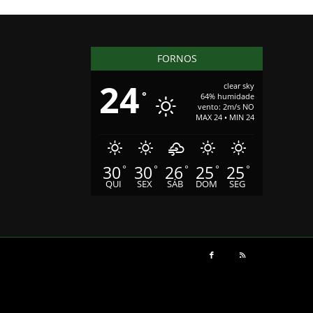
FORNOS
24
clear sky
°
64% humidade
vento: 2m/s NO
MAX 24 • MIN 24
30
30
26
25
25
°
°
°
°
°
QUI
SEX
SÁB
DOM
SEG