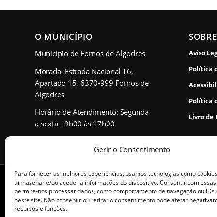
O MUNICÍPIO
SOBRE
Município de Fornos de Algodres
Aviso Le
Política 
Morada: Estrada Nacional 16,
Apartado 15, 6370-999 Fornos de
Acessibi
Algodres
Política 
Horário de Atendimento: Segunda
Livro de
a sexta - 9h00 às 17h00
Gerir o Consentimento
Para fornecer as melhores experiências, usamos tecnologias como cookie
© Copyright - Município de Fornos de Algodres. Todos os direitos reser
armazenar e/ou aceder a informações do dispositivo. Consentir com essas
permite-nos processar dados, como comportamento de navegação ou IDs 
neste site. Não consentir ou retirar o consentimento pode afetar negativa
recursos e funções.