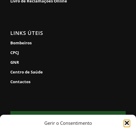
Livro de Reclamações Online
LINKS ÚTEIS
Bombeiros
CPCJ
GNR
Centro de Saúde
Contactos
FORNOS
Gerir o Consentimento
25
clear sky
°
64% humidade