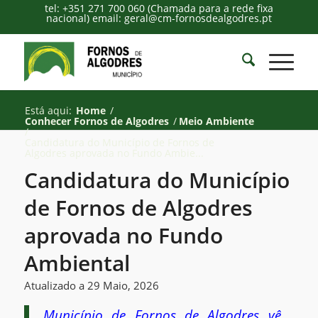
tel: +351 271 700 060 (Chamada para a rede fixa
nacional) email: geral@cm-fornosdealgodres.pt
Está aqui:
Home
/
Conhecer Fornos de Algodres
/
Meio Ambiente
/
Candidatura do Município de Fornos de
Algodres aprovada no Fundo Ambie...
Candidatura do Município
de Fornos de Algodres
aprovada no Fundo
Ambiental
Atualizado a 29 Maio, 2026
Município de Fornos de Algodres vê