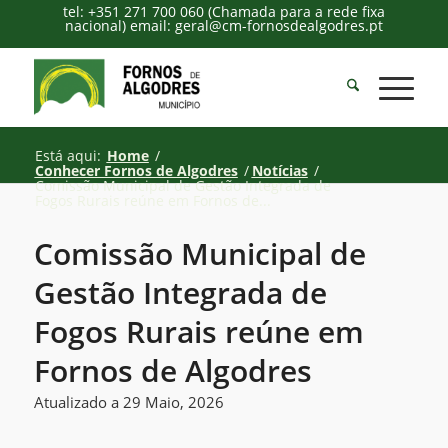
tel: +351 271 700 060 (Chamada para a rede fixa
nacional) email: geral@cm-fornosdealgodres.pt
Está aqui:
Home
/
Conhecer Fornos de Algodres
/
Notícias
/
Comissão Municipal de Gestão Integrada de
Fogos Rurais reúne em Fornos de...
Comissão Municipal de
Gestão Integrada de
Fogos Rurais reúne em
Fornos de Algodres
Atualizado a 29 Maio, 2026