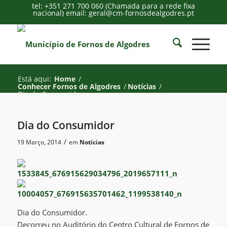
tel: +351 271 700 060 (Chamada para a rede fixa
nacional) email: geral@cm-fornosdealgodres.pt
Está aqui:
Home
/
Conhecer Fornos de Algodres
/
Notícias
/
Dia do Consumidor
Dia do Consumidor
/
19 Março, 2014
em
Notícias
Dia do Consumidor.
Decorreu no Auditório do Centro Cultural de Fornos de