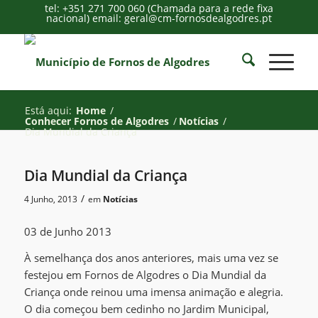
tel: +351 271 700 060 (Chamada para a rede fixa
nacional) email: geral@cm-fornosdealgodres.pt
Está aqui:
Home
/
Conhecer Fornos de Algodres
/
Notícias
/
Dia Mundial da Criança
Dia Mundial da Criança
/
4 Junho, 2013
em
Notícias
03 de Junho 2013
À semelhança dos anos anteriores, mais uma vez se
festejou em Fornos de Algodres o Dia Mundial da
Criança onde reinou uma imensa animação e alegria.
O dia começou bem cedinho no Jardim Municipal,