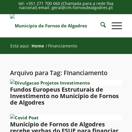
tel: +351 271 700 060 (Chamada para a rede fixa
nacional) email: geral@cm-fornosdealgodres.pt
Está aqui:
Home
/
FInanciamento
Arquivo para Tag:
FInanciamento
Fundos Europeus Estruturais de
Investimento no Município de Fornos
de Algodres
Município de Fornos de Algodres
recebe verbas do FSUE para financiar