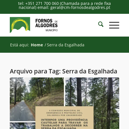
tel: +351 271 700 060 (Chamada para a rede fixa
nacional) email: geral@cm-fornosdealgodres.pt
Está aqui:
Home
/
Serra da Esgalhada
Arquivo para Tag:
Serra da Esgalhada