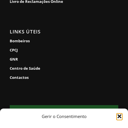
Livro de Reclamações Online
LINKS ÚTEIS
Bombeiros
CPCJ
GNR
Centro de Saúde
Contactos
FORNOS
Gerir o Consentimento
18
clear sky
°
85% humidade