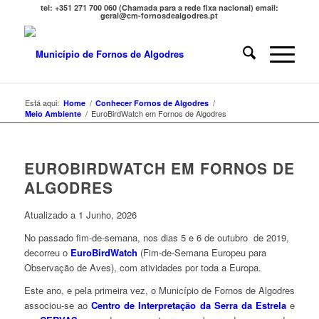
tel: +351 271 700 060 (Chamada para a rede fixa nacional) email:
geral@cm-fornosdealgodres.pt
Está aqui:
/
/
Home
Conhecer Fornos de Algodres
/
EuroBirdWatch em Fornos de Algodres
Meio Ambiente
EUROBIRDWATCH EM FORNOS DE
ALGODRES
Atualizado a 1 Junho, 2026
No passado fim‑de‑semana, nos dias 5 e 6 de outubro de 2019,
decorreu o
EuroBirdWatch
(Fim-de-Semana Europeu para
Observação de Aves), com atividades por toda a Europa.
Este ano, e pela primeira vez, o Município de Fornos de Algodres
associou-se ao
Centro de Interpretação da Serra da Estrela
e