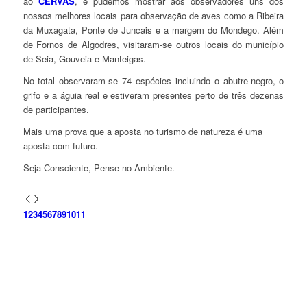
ao
CERVAS
, e pudemos mostrar aos observadores uns dos
nossos melhores locais para observação de aves como a Ribeira
da Muxagata, Ponte de Juncais e a margem do Mondego. Além
de Fornos de Algodres, visitaram-se outros locais do município
de Seia, Gouveia e Manteigas.
No total observaram-se 74 espécies incluindo o abutre-negro, o
grifo e a águia real e estiveram presentes perto de três dezenas
de participantes.
Mais uma prova que a aposta no turismo de natureza é uma
aposta com futuro.
Seja Consciente, Pense no Ambiente.
1
2
3
4
5
6
7
8
9
10
11