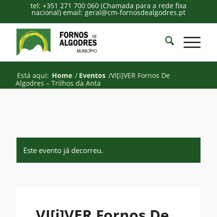
tel: +351 271 700 060 (Chamada para a rede fixa
nacional) email: geral@cm-fornosdealgodres.pt
Está aqui:
Home
/
Eventos
/
VI[i]VER Fornos De
Algodres – Trilhos da Anta
Este evento já decorreu.
VI[i]VER Fornos De