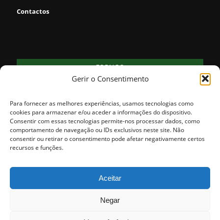
Contactos
FORNOS
Gerir o Consentimento
21
clear sky
°
76% humidade
vento: 2m/s NNE
Para fornecer as melhores experiências, usamos tecnologias como
MAX 21 • MIN 21
cookies para armazenar e/ou aceder a informações do dispositivo.
Consentir com essas tecnologias permite-nos processar dados, como
comportamento de navegação ou IDs exclusivos neste site. Não
consentir ou retirar o consentimento pode afetar negativamente certos
29
26
25
25
27
°
°
°
°
°
recursos e funções.
SÁB
DOM
SEG
TER
QUA
Aceitar
Negar
© Copyright - Município de Fornos de Algodres. Todos os direitos