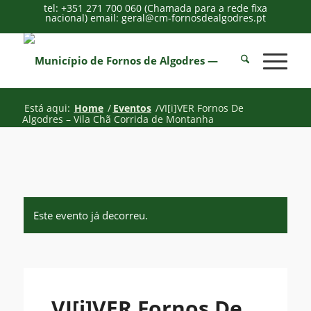
tel: +351 271 700 060 (Chamada para a rede fixa
nacional) email: geral@cm-fornosdealgodres.pt
Está aqui:
Home
/
Eventos
/
VI[i]VER Fornos De
Algodres – Vila Chã Corrida de Montanha
Este evento já decorreu.
VI[i]VER Fornos De