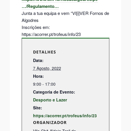
…/Regulamento…
Junta a tua equipa e vem “VI[i]VER Fornos de
Algodres
Inscrições em:
https://acorrer.pt/trofeus/info/23
DETALHES
Data:
7 Agosto, 2022
Hora:
9:00 - 17:00
Categoria de Evento:
Desporto e Lazer
Site:
https://acorrer.pt/trofeus/info/23
ORGANIZADOR
Vila Chã Aldeia Trail de