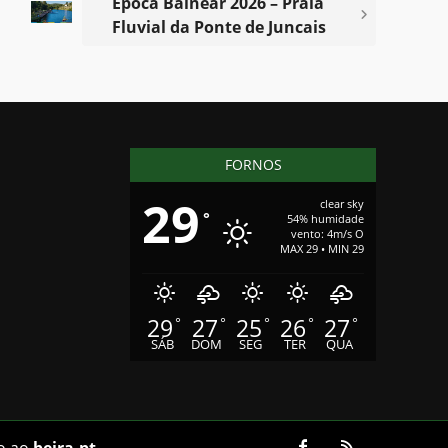
Época Balnear 2026 – Praia
Fluvial da Ponte de Juncais
FORNOS
29
clear sky
°
54% humidade
vento: 4m/s O
MAX 29 • MIN 29
29
27
25
26
27
°
°
°
°
°
SÁB
DOM
SEG
TER
QUA