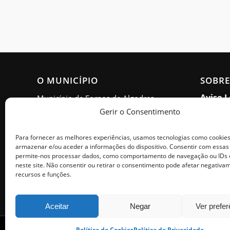
O MUNICÍPIO
SOBRE
Aviso L
Município de Fornos de Algodres
Gerir o Consentimento
Polític
Morada: Estrada Nacional 16,
Apartado 15, 6370-999 Fornos de
Acessib
Para fornecer as melhores experiências, usamos tecnologias como cookie
Algodres
armazenar e/ou aceder a informações do dispositivo. Consentir com essas
Polític
permite-nos processar dados, como comportamento de navegação ou IDs 
Horário de Atendimento: Segunda
Livro 
neste site. Não consentir ou retirar o consentimento pode afetar negativa
a sexta - 9h00 às 17h00
recursos e funções.
Aceitar
Negar
Ver prefe
Política de Cookies
Política de Privacidade