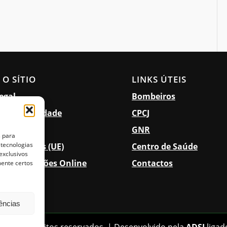
 O SÍTIO
LINKS ÚTEIS
egal
Bombeiros
a de Privacidade
CPCJ
ilidade
GNR
s para
 tecnologias
a de Cookies (UE)
Centro de Saúde
exclusivos
de Reclamações Online
Contactos
mente certos
rências