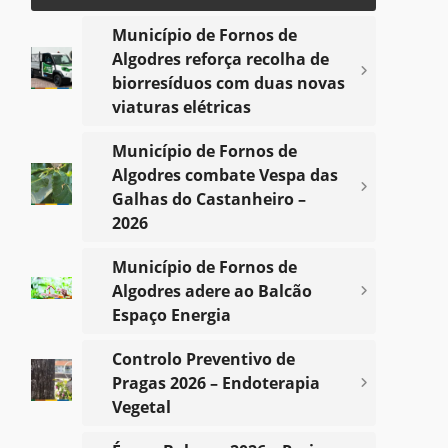
Município de Fornos de
Algodres reforça recolha de
biorresíduos com duas novas
Notícias
viaturas elétricas
Município de Fornos de
Voltar
Algodres combate Vespa das
Galhas do Castanheiro –
2026
Município de Fornos de
Algodres adere ao Balcão
Espaço Energia
Controlo Preventivo de
Pragas 2026 – Endoterapia
Vegetal