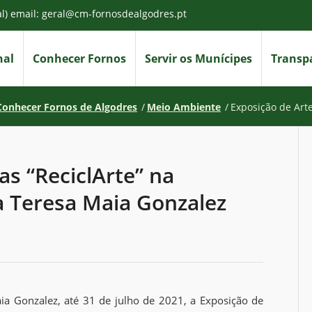
al) email: geral@cm-fornosdealgodres.pt
nal
Conhecer Fornos
Servir os Munícipes
Transpa
Conhecer Fornos de Algodres
/
Meio Ambiente
/
Exposição de Arte
as “ReciclArte” na
a Teresa Maia Gonzalez
aia Gonzalez, até 31 de julho de 2021, a Exposição de