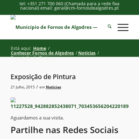
tel: +351 271 700 060 (Chamada para a rede fixa
nacional) email: geral@cm-fornosdealgodres.pt
Está aqui:
Home
/
Conhecer Fornos de Algodres
/
Notícias
/
Exposição de Pintura
Exposição de Pintura
/
21 Julho, 2015
em
Notícias
Aguardamos a sua visita.
Partilhe nas Redes Sociais