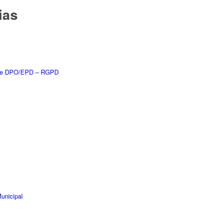
ias
a e DPO/EPD – RGPD
unicipal