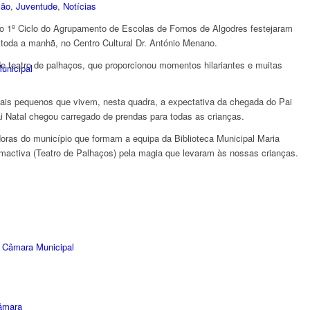
ção
,
Juventude
,
Notícias
do 1º Ciclo do Agrupamento de Escolas de Fornos de Algodres festejaram
 toda a manhã, no Centro Cultural Dr. António Menano.
e teatro de palhaços, que proporcionou momentos hilariantes e muitas
unicipal
is pequenos que vivem, nesta quadra, a expectativa da chegada do Pai
i Natal chegou carregado de prendas para todas as crianças.
oras do município que formam a equipa da Biblioteca Municipal Maria
activa (Teatro de Palhaços) pela magia que levaram às nossas crianças.
 Câmara Municipal
âmara