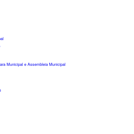
al
e
ara Municipal e Assembleia Municipal
s