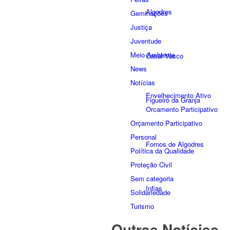
Algodres
Geminações
Justiça
Juventude
Meio Ambiente
Casal Vasco
News
Notícias
Envelhecimento Ativo
Figueiró da Granja
Orcamento Participativo
Orçamento Participativo
Personal
Fornos de Algodres
Política da Qualidade
Proteção Civil
Sem categoria
Infias
Solidariedade
Turismo
Outras Notícias