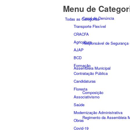
Menu de Categor
Canal de Denúncia
Todas as Categorias
Transporte Flexível
CRACFA
Agricultura
Responsável de Seguranç
AJAP
BCD
Formação
Assembleia Municipal
Contratação Pública
Candidaturas
Floresta
Composição
Associativismo
Saúde
Modernização Administrativa
Regimento da Assembleia M
Obras
Covid-19