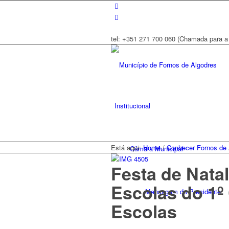
tel: +351 271 700 060 (Chamada para a 
Institucional
Está aqui:
Home
/
Conhecer Fornos de 
Câmara Municipal
Festa de Natal
Escolas do 1º
Mensagem do Presidente
Escolas