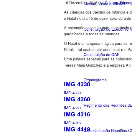
18 Dezembro, 2016
/
em
Cultura
,
Educa
Missão, Visão e Valores
As crianças dos Jardins de Infância e 
o Natal no dia 15 de dezembro, durante
A animação consistiu num espetáculo d
Constituição do Executivo M
gargalhadas a todas as crianças.
O Natal é uma época mágica para os ma
Natal… tal acabou por acontecer e o Pa
Constituição do GAP
Uma palavra especial para as colaborad
Teresa Maia Gonzalez e à empresa Anim
Organograma
IMG 4330
IMG 4330
IMG 4360
Regimento das Reuniões da
IMG 4360
IMG 4316
IMG 4316
IMG 4418
Calendarização Reuniões C