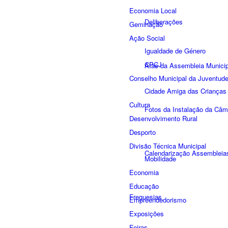
Economia Local
Deliberações
Geminação
Ação Social
Igualdade de Género
CPCJ
Atas da Assembleia Municip
Conselho Municipal da Juventud
Cidade Amiga das Crianças
Cultura
Fotos da Instalação da Câm
Desenvolvimento Rural
Desporto
Divisão Técnica Municipal
Calendarização Assembleia
Mobilidade
Economia
Educação
Freguesias
Empreendedorismo
Exposições
Feiras