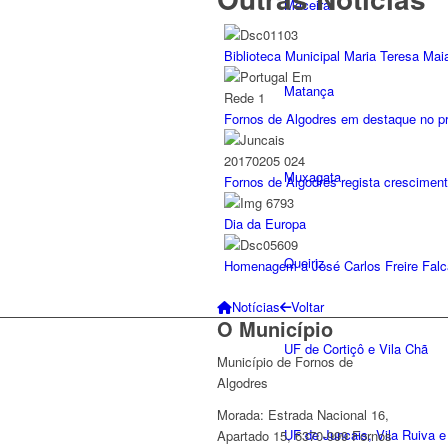
Maceira
Biblioteca Municipal Maria Teresa Ma
Matança
Fornos de Algodres em destaque no p
Muxagata
Fornos de Algodres regista crescimento
Dia da Europa
Queiriz
Homenagem a José Carlos Freire Fal
Notícias
Voltar
O Município
UF de Cortiçô e Vila Chã
Município de Fornos de
Algodres
Morada: Estrada Nacional 16,
UF de Juncais, Vila Ruiva e
Apartado 15, 6370-999 Fornos