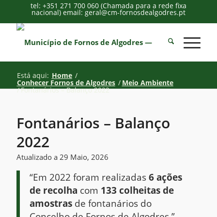
tel: +351 271 700 060 (Chamada para a rede fixa
nacional) email: geral@cm-fornosdealgodres.pt
Está aqui:
Home
/
Conhecer Fornos de Algodres
/
Meio Ambiente
/
Fontanários – Balanço 2022
Fontanários – Balanço
2022
Atualizado a 29 Maio, 2026
“Em 2022 foram realizadas
6 ações
de recolha
com
133 colheitas de
amostras
de fontanários do
Concelho de Fornos de Algodres.”