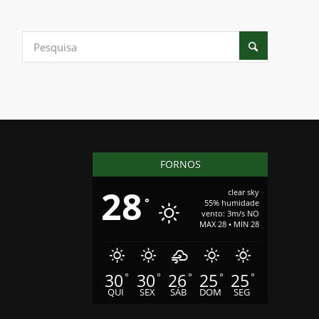
FORNOS
28
clear sky
°
55% humidade
vento: 3m/s NO
MAX 28 • MIN 28
30
30
26
25
25
°
°
°
°
°
QUI
SEX
SÁB
DOM
SEG