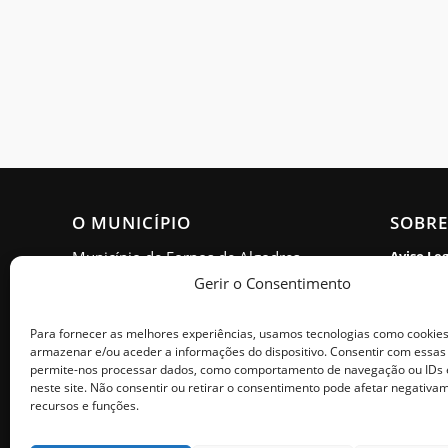
O MUNICÍPIO
SOBRE
Município de Fornos de Algodres
Aviso Le
Gerir o Consentimento
Política 
Morada: Estrada Nacional 16,
Apartado 15, 6370-999 Fornos de
Acessibi
Para fornecer as melhores experiências, usamos tecnologias como cookie
Algodres
armazenar e/ou aceder a informações do dispositivo. Consentir com essas
Política 
permite-nos processar dados, como comportamento de navegação ou IDs 
Horário de Atendimento: Segunda
neste site. Não consentir ou retirar o consentimento pode afetar negativa
Livro de
a sexta - 9h00 às 17h00
recursos e funções.