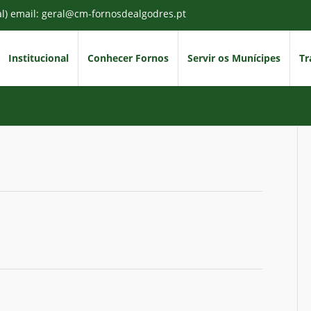
al) email: geral@cm-fornosdealgodres.pt
Institucional
Conhecer Fornos
Servir os Munícipes
Tr