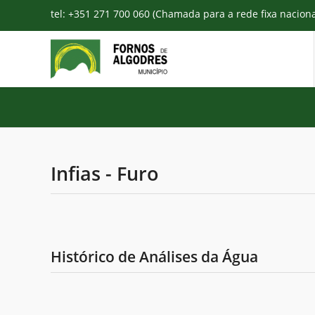
tel: +351 271 700 060 (Chamada para a rede fixa nacion
Infias - Furo
Histórico de Análises da Água