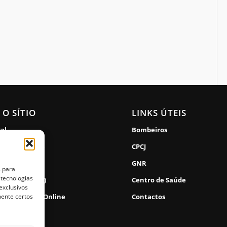
 O SÍTIO
LINKS ÚTEIS
gal
Bombeiros
de Privacidade
CPCJ
lidade
GNR
s para
 tecnologias
de Cookies (UE)
Centro de Saúde
exclusivos
mente certos
 Reclamações Online
Contactos