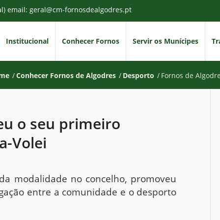
al) email: geral@cm-fornosdealgodres.pt
Institucional
Conhecer Fornos
Servir os Munícipes
Tr
me
/
Conhecer Fornos de Algodres
/
Desporto
/
Fornos de Algodre
eu o seu primeiro
a-Volei
to da modalidade no concelho, promoveu
ligação entre a comunidade e o desporto