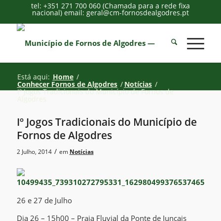
tel: +351 271 700 060 (Chamada para a rede fixa
nacional) email: geral@cm-fornosdealgodres.pt
Está aqui:
Home
/
Conhecer Fornos de Algodres
/
Notícias
/
Iº Jogos Tradicionais do Município de Fornos de
Algodres
Iº Jogos Tradicionais do Município de
Fornos de Algodres
/
2 Julho, 2014
em
Notícias
26 e 27 de Julho
Dia 26 – 15h00 – Praia Fluvial da Ponte de Juncais