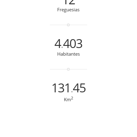
Freguesias
4
403
.
Habitantes
131
45
.
2
Km