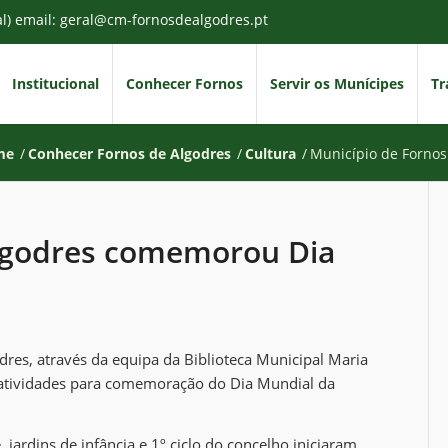
al) email: geral@cm-fornosdealgodres.pt
Institucional
Conhecer Fornos
Servir os Munícipes
Tr
me
/
Conhecer Fornos de Algodres
/
Cultura
/
Município de Fornos
Algodres comemorou Dia
res, através da equipa da Biblioteca Municipal Maria
 atividades para comemoração do Dia Mundial da
 jardins de infância e 1º ciclo do concelho iniciaram