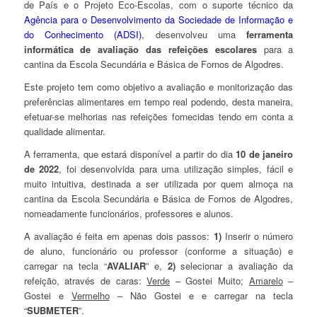
de País e o Projeto Eco-Escolas, com o suporte técnico da
Agência para o Desenvolvimento da Sociedade de Informação e
do Conhecimento (ADSI)
, desenvolveu uma
ferramenta
informática de avaliação das refeições escolares
para a
cantina da Escola Secundária e Básica de Fornos de Algodres.
Este projeto tem como objetivo a avaliação e monitorização das
preferências alimentares em tempo real podendo, desta maneira,
efetuar-se melhorias nas refeições fornecidas tendo em conta a
qualidade alimentar.
A ferramenta, que estará disponível a partir do dia
10 de janeiro
de 2022
, foi desenvolvida para uma utilização simples, fácil e
muito intuitiva, destinada a ser utilizada por quem almoça na
cantina da Escola Secundária e Básica de Fornos de Algodres,
nomeadamente funcionários, professores e alunos.
A avaliação é feita em apenas dois passos:
1)
Inserir o número
de aluno, funcionário ou professor (conforme a situação) e
carregar na tecla “
AVALIAR
” e,
2)
selecionar a avaliação da
refeição, através de caras:
Verde
– Gostei Muito;
Amarelo
–
Gostei e
Vermelho
– Não Gostei e e carregar na tecla
“
SUBMETER
”.