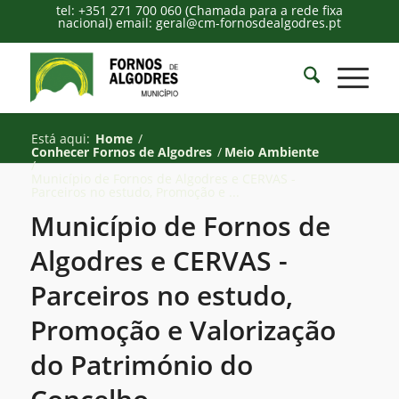
tel: +351 271 700 060 (Chamada para a rede fixa
nacional) email: geral@cm-fornosdealgodres.pt
Está aqui:
Home
/
Conhecer Fornos de Algodres
/
Meio Ambiente
/
Município de Fornos de Algodres e CERVAS -
Parceiros no estudo, Promoção e ...
Município de Fornos de
Algodres e CERVAS -
Parceiros no estudo,
Promoção e Valorização
do Património do