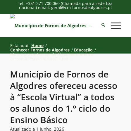
tel: +351 271 700 060 (Chamada para a rede fixa
nacional) email: geral@cm-fornosdealgodres.pt
Está aqui:
Home
/
Conhecer Fornos de Algodres
/
Educação
/
Município de Fornos de Algodres ofereceu
acesso à “Escola Virtual” a tod...
Município de Fornos de
Algodres ofereceu acesso
à “Escola Virtual” a todos
os alunos do 1.º ciclo do
Ensino Básico
Atualizado a 1 Junho, 2026