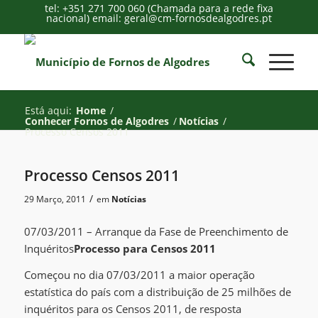
tel: +351 271 700 060 (Chamada para a rede fixa
nacional) email: geral@cm-fornosdealgodres.pt
Está aqui:
Home
/
Conhecer Fornos de Algodres
/
Notícias
/
Processo Censos 2011
Processo Censos 2011
/
29 Março, 2011
em
Notícias
07/03/2011 – Arranque da Fase de Preenchimento de
Inquéritos
Processo para Censos 2011
Começou no dia 07/03/2011 a maior operação
estatística do país com a distribuição de 25 milhões de
inquéritos para os Censos 2011, de resposta