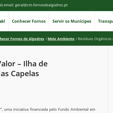
al) email: geral@cm-fornosdealgodres.pt
nal
Conhecer Fornos
Servir os Munícipes
Transpa
hecer Fornos de Algodres
/
Meio Ambiente
/
Resíduos Orgânicos 
lor – Ilha de
as Capelas
”, uma iniciativa financiada pelo Fundo Ambiental em