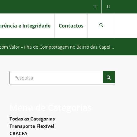
rência e Integridade
Contactos
com Valor – Ilha de Compostagem no Bairro das Capel...
Menu de Categorias
Todas as Categorias
Transporte Flexível
CRACFA