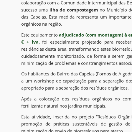
colaboração com a Comunidade Intermunicipal das Bei
sucesso uma
ilha de compostagem
no Município de
das Capelas. Esta medida representa um importante
orgânicos na região.
Este equipamento
adjudicado (com montagem) à e
€ + iva,
foi especialmente projetado para receber
residências desta área, transformando estes biorresí
cuidadosamente monitorizado, de forma a serem gar
minimização de problemas e constrangimentos associ
Os habitantes do Bairro das Capelas (Fornos de Algodr
a um workshop de capacitação para a separação dos
apropriado para a separação dos resíduos orgânicos.
Após a colocação dos resíduos orgânicos no com
fertilizante natural nos jardins municipais.
Esta atividade, inserida no projeto “Resíduos Orgân
promoção de práticas sustentáveis de gestão d
minimização do envio de biorresíduos para aterro.