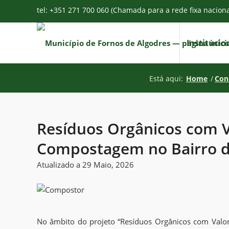
tel: +351 271 700 060 (Chamada para a rede fixa nacion
Institucio
Está aqui:
Home
/
Con
Resíduos Orgânicos com Va
Compostagem no Bairro d
Atualizado a 29 Maio, 2026
No âmbito do projeto “Resíduos Orgânicos com Valor