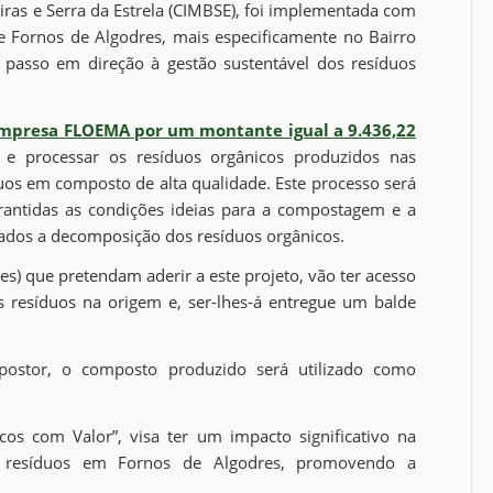
ras e Serra da Estrela (CIMBSE), foi implementada com
 Fornos de Algodres, mais especificamente no Bairro
 passo em direção à gestão sustentável dos resíduos
mpresa FLOEMA por um montante igual a 9.436,22
 e processar os resíduos orgânicos produzidos nas
duos em composto de alta qualidade. Este processo será
antidas as condições ideias para a compostagem e a
ados a decomposição dos resíduos orgânicos.
es) que pretendam aderir a este projeto, vão ter acesso
 resíduos na origem e, ser-lhes-á entregue um balde
postor, o composto produzido será utilizado como
icos com Valor”, visa ter um impacto significativo na
e resíduos em Fornos de Algodres, promovendo a