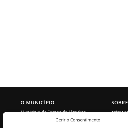
O MUNICÍPIO
SOBRE
Município de Fornos de Algodres
Aviso Le
Gerir o Consentimento
Política 
Morada: Estrada Nacional 16,