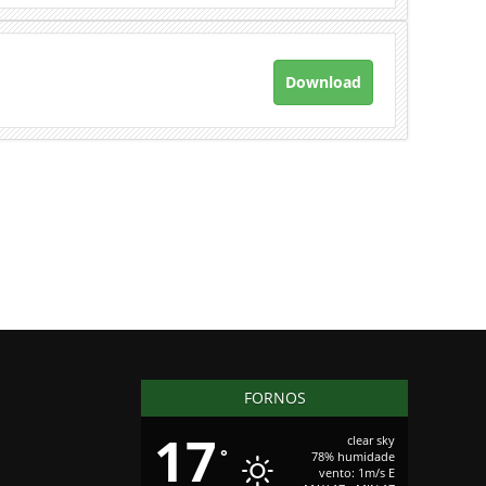
Download
FORNOS
17
clear sky
°
78% humidade
vento: 1m/s E