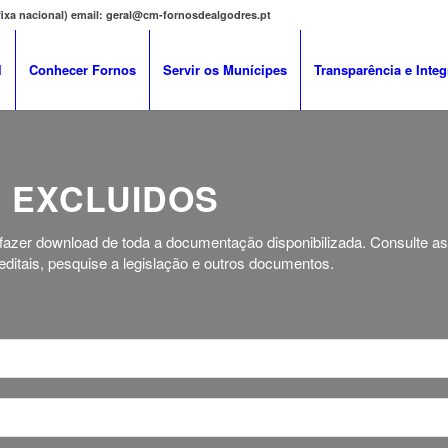
 fixa nacional) email: geral@cm-fornosdealgodres.pt
l
Conhecer Fornos
Servir os Munícipes
Transparência e Integ
 EXCLUIDOS
 fazer download de toda a documentação disponibilizada. Consulte a
ditais, pesquise a legislação e outros documentos.