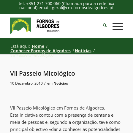
tel: +351 271 700 060 (Chamada para a rede fixa
nacional) email: geral@cm-fornosdealgodres.pt
Está aqui:
Home
/
Conhecer Fornos de Algodres
/
Notícias
/
VII Passeio Micológico
VII Passeio Micológico
/
10 Dezembro, 2010
em
Notícias
VII Passeio Micológico em Fornos de Algodres.
Esta Iniciativa contou com a presença de centena e
meia de pessoas e, segundo a organização, teve como
principal objectivo «dar a conhecer as potencialidades