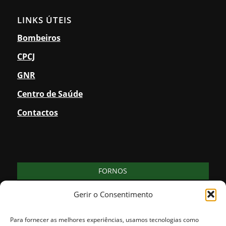
LINKS ÚTEIS
Bombeiros
CPCJ
GNR
Centro de Saúde
Contactos
FORNOS
21
clear sky
Gerir o Consentimento
°
83% humidade
vento: 1m/s SO
MAX 21 • MIN 21
Para fornecer as melhores experiências, usamos tecnologias como