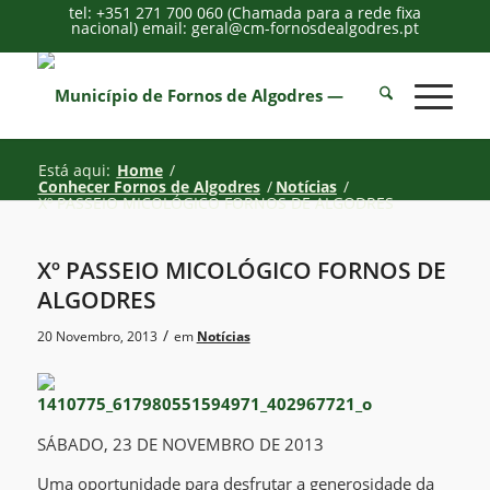
tel: +351 271 700 060 (Chamada para a rede fixa
nacional) email: geral@cm-fornosdealgodres.pt
Está aqui:
Home
/
Conhecer Fornos de Algodres
/
Notícias
/
Xº PASSEIO MICOLÓGICO FORNOS DE ALGODRES
Xº PASSEIO MICOLÓGICO FORNOS DE
ALGODRES
/
20 Novembro, 2013
em
Notícias
SÁBADO, 23 DE NOVEMBRO DE 2013
Uma oportunidade para desfrutar a generosidade da