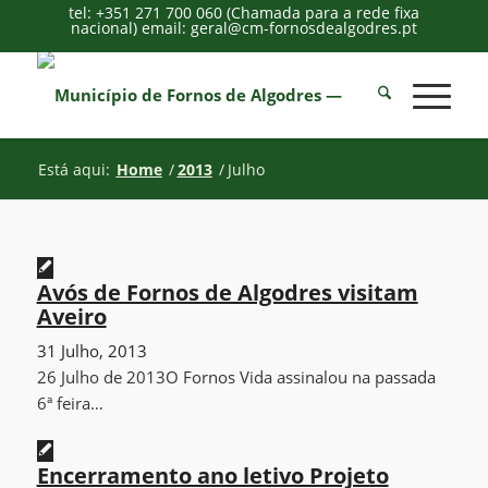
tel: +351 271 700 060 (Chamada para a rede fixa
nacional) email: geral@cm-fornosdealgodres.pt
Está aqui:
Home
/
2013
/
Julho
Avós de Fornos de Algodres visitam
Aveiro
31 Julho, 2013
26 Julho de 2013O Fornos Vida assinalou na passada
6ª feira…
Encerramento ano letivo Projeto