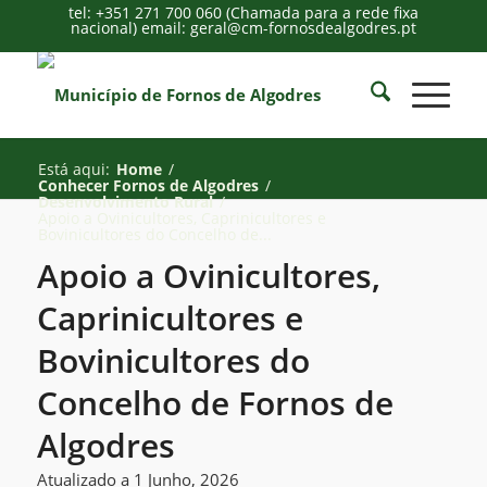
tel: +351 271 700 060 (Chamada para a rede fixa
nacional) email: geral@cm-fornosdealgodres.pt
Está aqui:
Home
/
Conhecer Fornos de Algodres
/
Desenvolvimento Rural
/
Apoio a Ovinicultores, Caprinicultores e
Bovinicultores do Concelho de...
Apoio a Ovinicultores,
Caprinicultores e
Bovinicultores do
Concelho de Fornos de
Algodres
Atualizado a 1 Junho, 2026