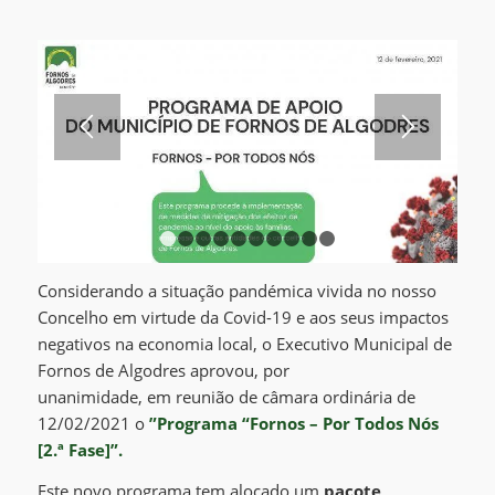
1
2
3
4
5
6
7
8
9
10
Considerando a
situação pandémica vivida n
o nosso
Concelho
em virtude da
Covid-19 e aos seus impactos
negativos n
a economia local,
o Executivo Municipal de
Fornos de Algodres aprovou
,
por
unanimidade
,
em
reunião de câmara ordinária de
12/02/2021
o
”P
rograma “Fornos – Por Todos Nós
[2.ª Fase]”.
Este novo programa
tem
alocado um
pacote