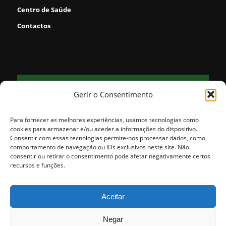
Centro de Saúde
Contactos
FORNOS
Gerir o Consentimento
31
clear sky
°
48% humidade
vento: 5m/s NO
Para fornecer as melhores experiências, usamos tecnologias como
MAX 31 • MIN 31
cookies para armazenar e/ou aceder a informações do dispositivo.
Consentir com essas tecnologias permite-nos processar dados, como
comportamento de navegação ou IDs exclusivos neste site. Não
consentir ou retirar o consentimento pode afetar negativamente certos
30
31
25
24
25
°
°
°
°
°
recursos e funções.
QUI
SEX
SÁB
DOM
SEG
Aceitar
Negar