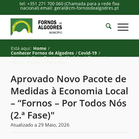
tel: +351 271 700 060 (Chamada para a rede fixa
nacional) email: geral@cm-fornosdealgodres.pt
Está aqui:
Home
/
Conhecer Fornos de Algodres
/
Covid-19
/
Aprovado Novo Pacote de Medidas à Economia
Local – “Fornos – Por Todos ...
Aprovado Novo Pacote de
Medidas à Economia Local
– “Fornos – Por Todos Nós
(2.ª Fase)"
Atualizado a 29 Maio, 2026