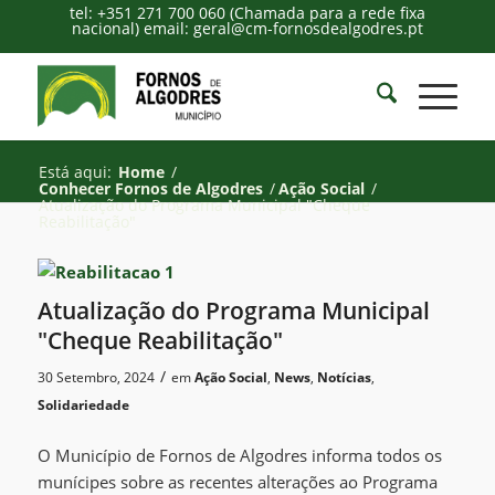
tel: +351 271 700 060 (Chamada para a rede fixa
nacional) email: geral@cm-fornosdealgodres.pt
Está aqui:
Home
/
Conhecer Fornos de Algodres
/
Ação Social
/
Atualização do Programa Municipal "Cheque
Reabilitação"
Atualização do Programa Municipal
"Cheque Reabilitação"
/
30 Setembro, 2024
em
Ação Social
,
News
,
Notícias
,
Solidariedade
O Município de Fornos de Algodres informa todos os
munícipes sobre as recentes alterações ao Programa