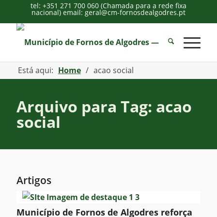
tel: +351 271 700 060 (Chamada para a rede fixa
nacional) email: geral@cm-fornosdealgodres.pt
Está aqui:
Home
/
acao social
Arquivo para Tag: acao
social
Artigos
Município de Fornos de Algodres reforça