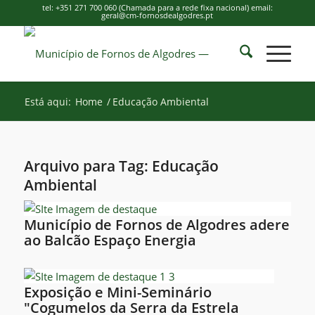
tel: +351 271 700 060 (Chamada para a rede fixa nacional) email:
geral@cm-fornosdealgodres.pt
Está aqui:
Home
/
Educação Ambiental
Arquivo para Tag:
Educação
Ambiental
Município de Fornos de Algodres adere
ao Balcão Espaço Energia
Exposição e Mini-Seminário
"Cogumelos da Serra da Estrela