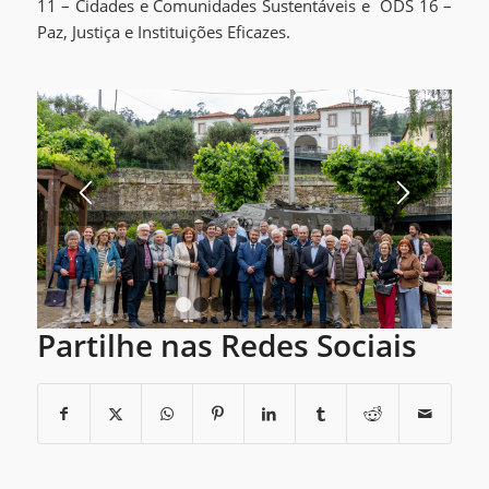
11 – Cidades e Comunidades Sustentáveis e ODS 16 –
Paz, Justiça e Instituições Eficazes.
1
2
3
4
5
6
7
8
Partilhe nas Redes Sociais