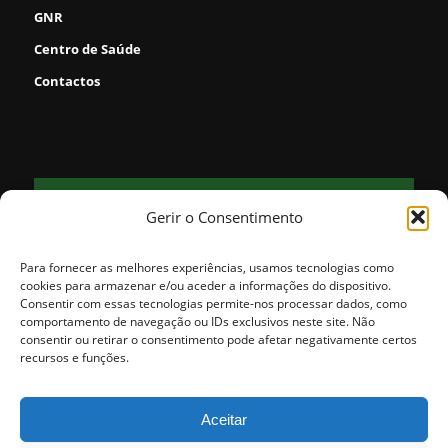
GNR
Centro de Saúde
Contactos
FORNOS
Gerir o Consentimento
31
clear sky
°
48% humidade
vento: 5m/s NO
Para fornecer as melhores experiências, usamos tecnologias como
MAX 31 • MIN 31
cookies para armazenar e/ou aceder a informações do dispositivo.
Consentir com essas tecnologias permite-nos processar dados, como
comportamento de navegação ou IDs exclusivos neste site. Não
consentir ou retirar o consentimento pode afetar negativamente certos
30
31
25
24
25
°
°
°
°
°
recursos e funções.
QUI
SEX
SÁB
DOM
SEG
Aceitar