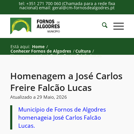
tel: +351 271 700 060 (Chamada para a rede fixa
nacional) email: geral@cm-fornosdealgodres.pt
Está aqui:
Home
/
Conhecer Fornos de Algodres
/
Cultura
/
Homenagem a José Carlos Freire Falcão Lucas
Homenagem a José Carlos
Freire Falcão Lucas
Atualizado a 29 Maio, 2026
Município de Fornos de Algodres
homenageia José Carlos Falcão
Lucas.