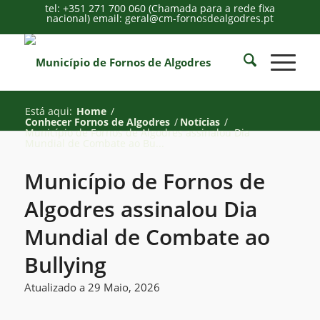
tel: +351 271 700 060 (Chamada para a rede fixa
nacional) email: geral@cm-fornosdealgodres.pt
Está aqui:
Home
/
Conhecer Fornos de Algodres
/
Notícias
/
Município de Fornos de Algodres assinalou Dia
Mundial de Combate ao Bu...
Município de Fornos de
Algodres assinalou Dia
Mundial de Combate ao
Bullying
Atualizado a 29 Maio, 2026