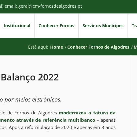
al) email: geral@cm-fornosdealgodres.pt
Institucional
Conhecer Fornos
Servir os Munícipes
Tr
Está aqui:
Home
/
Conhecer Fornos de Algodres
/
M
 Balanço 2022
 por meios eletrónicos
.
io de Fornos de Algodres
modernizou a fatura da
amento através de referência multibanco
– apenas
icos. Após a reformulação de 2020 e apenas em 3 anos